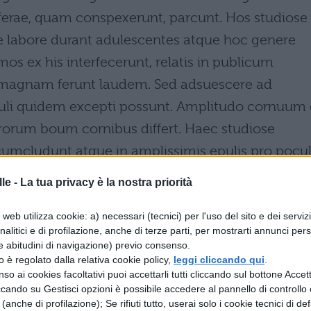
ferae, quam conspexerunt, parcunt. Hos studiose
 se labore durant adulescentes atque hoc genere
mos ex his interfecerunt, relatis in publicum
, magnam ferunt laudem. Sed adsuescere ad
uli quidem excepti possunt. Amplitudo cornuum 
trorum boum cornibus differt. Haec studiose
rcumcludunt atque in amplissimis epulis pro pocul
le -
La tua privacy è la nostra priorità
web utilizza cookie: a) necessari (tecnici) per l'uso del sito e dei serviz
analitici e di profilazione, anche di terze parti, per mostrarti annunci pers
si chiamano uri. Questi per grandezza sono un poc
e abitudini di navigazione) previo consenso.
zzo è regolato dalla relativa cookie policy,
leggi cliccando qui
.
olore, figura di un toro. Grande è la loro forza, e
so ai cookies facoltativi puoi accettarli tutti cliccando sul bottone Accetta
armiano né una persona né una fiera, che hanno
ccando su Gestisci opzioni è possibile accedere al pannello di controllo e
e (anche di profilazione); Se rifiuti tutto, userai solo i cookie tecnici di def
atili con buche. In questa fatica si fortificano i