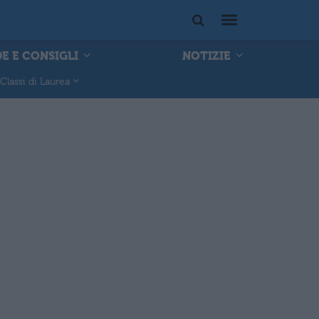
E E CONSIGLI
NOTIZIE
Classi di Laurea