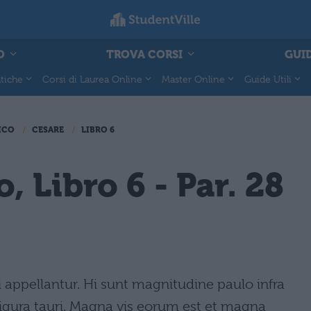
O
TROVA CORSI
GUID
tiche
Corsi di Laurea Online
Master Online
Guide Utili
ICO
CESARE
LIBRO 6
o, Libro 6 - Par. 28
 appellantur. Hi sunt magnitudine paulo infra
figura tauri. Magna vis eorum est et magna