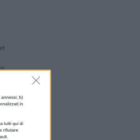
et
is
i annessi; b)
onalizzati in
o
 tutti qui di
 rifiutare
ault.