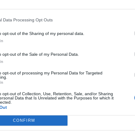
to genere di caccia, e quelli tra essi che ne hann
bblico le corna, che siano di testimonianza,
l Data Processing Opt Outs
urati neppure da piccoli possono abitarsi agli
o opt-out of the Sharing of my personal data.
L’ampiezza delle corna, la figura e l’aspetto
In
nostri bovini.
o opt-out of the Sale of my Personal Data.
 ricercate, le coprono di argento sugli orli e le
In
più fastosi.
to opt-out of processing my Personal Data for Targeted
ing.
In
o opt-out of Collection, Use, Retention, Sale, and/or Sharing
ESSARE
ersonal Data that Is Unrelated with the Purposes for which it
lected.
Out
PERIODO CLASSICO
CONFIRM
e
De Bello Gallico, Libro 1 - Par. 12
te