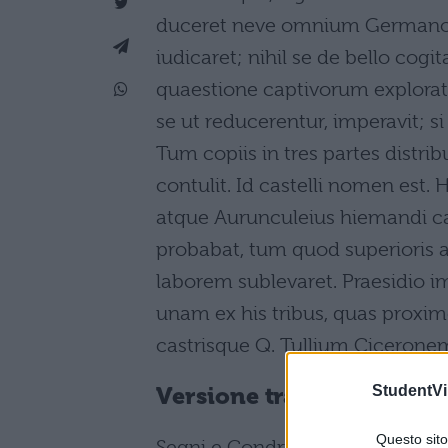
duceret neve omnium Germanor
iudicaret; nihil se de bello cogit
quaestione captivorum explorata
se ut reducerentur, imperavit; si
Tum copiis in tres partes dis
contulit. Id castelli nomen est. 
atque Aurunculeius hiemandi c
probabat, tum quod superioris 
laborem sublevaret. Praesidio 
unam ex his tribus, quas proxime 
castrisque Q. Tullium Ciceronem
StudentVil
Versione tradotta
Questo sito 
Segni e Condrusi, della razza e