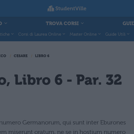
O
TROVA CORSI
GUID
tiche
Corsi di Laurea Online
Master Online
Guide Utili
ICO
CESARE
LIBRO 6
, Libro 6 - Par. 32
t numero Germanorum, qui sunt inter Eburones
rem miserunt oratum, ne se in hostium numero