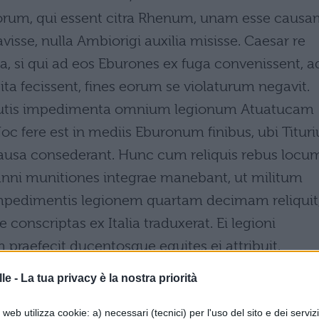
um, qui essent citra Rhenum, unam esse causa
avisse, nulla Ambiorigi auxilia misisse. Caesar re
, si qui ad eos Eburones ex fuga convenissent, a
 ita fecissent, fines eorum se violaturum negavit.
tributis impedimenta omnium legionum Atuatucam
Hoc fere est in mediis Eburonum finibus, ubi Tituri
ausa consederant. Hunc cum reliquis rebus locu
anni munitiones integrae manebant, ut militum
impedimentis legionem quartam decimam reliquit
conscriptas ex Italia traduxerat. Ei legioni
 praefecit ducentosque equites ei attribuit.
le -
La tua privacy è la nostra priorità
web utilizza cookie: a) necessari (tecnici) per l'uso del sito e dei serviz
 della popolazione dei Germani,