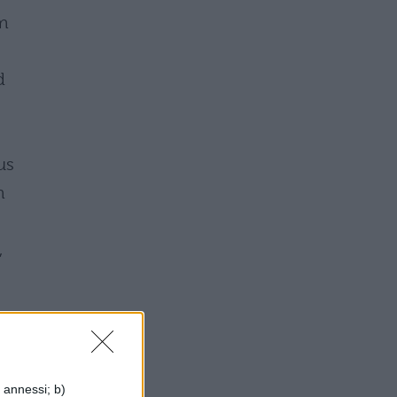
m
d
us
m
,
i annessi; b)