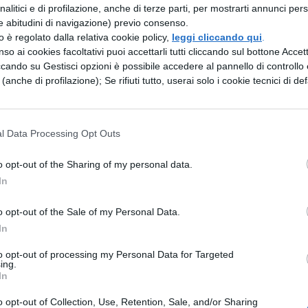
analitici e di profilazione, anche di terze parti, per mostrarti annunci pers
 mandarono ambasciatori da Cesare per pregare d
e abitudini di navigazione) previo consenso.
zzo è regolato dalla relativa cookie policy,
leggi cliccando qui
.
nemici e non pensasse che la causa di tutti i
so ai cookies facoltativi puoi accettarli tutti cliccando sul bottone Accetta
eno fosse unica;
ccando su Gestisci opzioni è possibile accedere al pannello di controllo e
e (anche di profilazione); Se rifiuti tutto, userai solo i cookie tecnici di def
lla circa la guerra, non avevano mandato nessu
nata la situazione con l’interrogatorio dei
 Eburoni fosse venuto in fuga da loro, fosse
l Data Processing Opt Outs
o così, disse che no avrebbe violato i loro territori.
o opt-out of the Sharing of my personal data.
rti portò i carriaggi di tutte le legioni presso
In
rtezza.
o opt-out of the Sale of my Personal Data.
itori degli Eburoni, dove Titurio ed Aurunculeio si
In
provava sia per altre cose questo luogo, sia poich
to opt-out of processing my Personal Data for Targeted
dente rimanevano intatte, per alleviare le fatiche d
ing.
In
r i carriaggi la quattordicesima legione, una delle
o opt-out of Collection, Use, Retention, Sale, and/or Sharing
veva portato dall’Italia. A tale legione ed