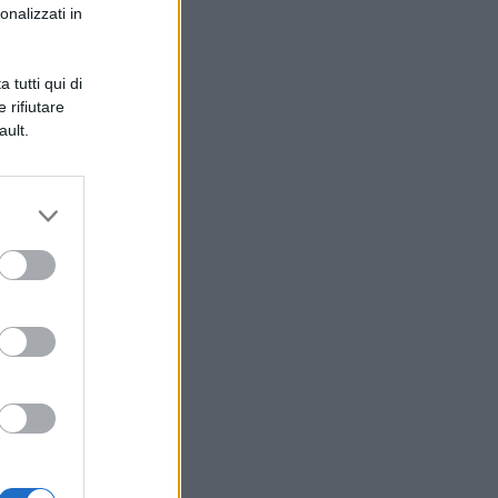
onalizzati in
i
 tutti qui di
 rifiutare
ault.
n
é
ei