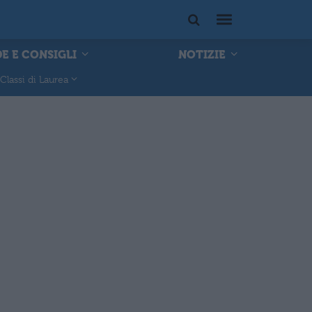
E E CONSIGLI
NOTIZIE
Classi di Laurea