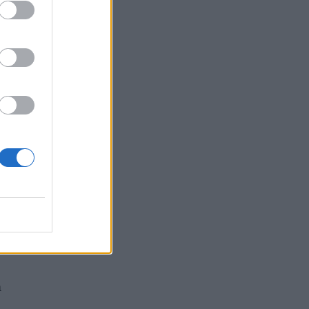
a
ati
ia
a
n