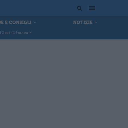
E E CONSIGLI
NOTIZIE
Classi di Laurea