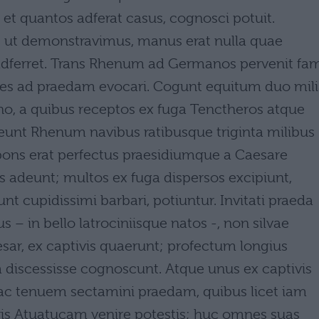
 et quantos adferat casus, cognosci potuit.
us, ut demonstravimus, manus erat nulla quae
dferret. Trans Rhenum ad Germanos pervenit fa
nes ad praedam evocari. Cogunt equitum duo mil
no, a quibus receptos ex fuga Tenctheros atque
eunt Rhenum navibus ratibusque triginta milibus
ons erat perfectus praesidiumque a Caesare
 adeunt; multos ex fuga dispersos excipiunt,
t cupidissimi barbari, potiuntur. Invitati praeda
 – in bello latrociniisque natos -, non silvae
esar, ex captivis quaerunt; profectum longius
iscessisse cognoscunt. Atque unus ex captivis
 ac tenuem sectamini praedam, quibus licet iam
ris Atuatucam venire potestis; huc omnes suas