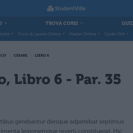
O
TROVA CORSI
GUID
tiche
Corsi di Laurea Online
Master Online
Guide Utili
ICO
CESARE
LIBRO 6
o, Libro 6 - Par. 35
ibus gerebantur diesque adpetebat septimus
menta legionemque reverti constituerat. Hic