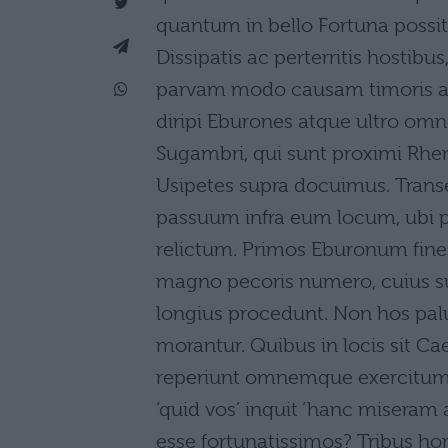
quantum in bello Fortuna possit
Dissipatis ac perterritis hostib
parvam modo causam timoris a
diripi Eburones atque ultro om
Sugambri, qui sunt proximi Rhe
Usipetes supra docuimus. Trans
passuum infra eum locum, ubi p
relictum. Primos Eburonum fines
magno pecoris numero, cuius sun
longius procedunt. Non hos palus
morantur. Quibus in locis sit Ca
reperiunt omnemque exercitum d
‘quid vos’ inquit ‘hanc miseram
esse fortunatissimos? Tribus ho