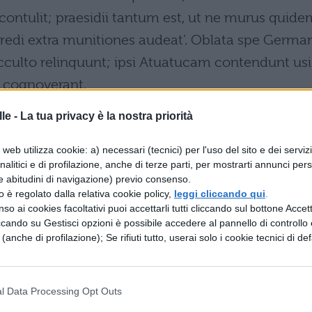
ontulit; praesidii tantum est, ut ne murus quide
redi extra munitiones audeat’. Oblata spe German
cculto relinquunt; ipsi Atuatucam contendunt usi
 cognoverant.
le -
La tua privacy è la nostra priorità
web utilizza cookie: a) necessari (tecnici) per l'uso del sito e dei serviz
le parti degli Eburoni e si avvicinava il settimo
analitici e di profilazione, anche di terze parti, per mostrarti annunci pers
deciso di ritornare ai carriaggi ed alla legione. A
e abitudini di navigazione) previo consenso.
zzo è regolato dalla relativa cookie policy,
leggi cliccando qui
.
quanto possa la Fortuna in guerra e quali gravi cas
so ai cookies facoltativi puoi accettarli tutti cliccando sul bottone Accetta
i nemici, come dicemmo, non c’era nessuna squadr
ccando su Gestisci opzioni è possibile accedere al pannello di controllo e
e (anche di profilazione); Se rifiuti tutto, userai solo i cookie tecnici di def
lo motivo di timore. Oltre il Reno arrivò ai
ni erano saccheggiati e che per giunta tutti eran
l Data Processing Opt Outs
no, raccolgono due mila cavalieri, e da essi