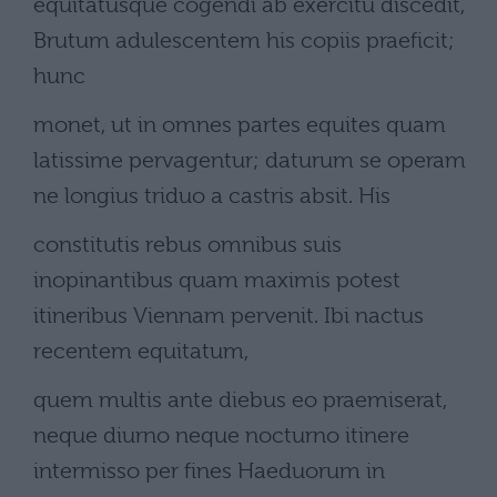
equitatusque cogendi ab exercitu discedit,
Brutum adulescentem his copiis praeficit;
hunc
monet, ut in omnes partes equites quam
latissime pervagentur; daturum se operam
ne longius triduo a castris absit. His
constitutis rebus omnibus suis
inopinantibus quam maximis potest
itineribus Viennam pervenit. Ibi nactus
recentem equitatum,
quem multis ante diebus eo praemiserat,
neque diurno neque nocturno itinere
intermisso per fines Haeduorum in