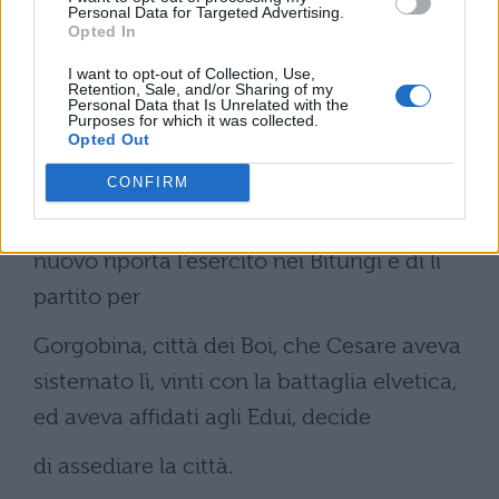
Personal Data for Targeted Advertising.
incolumità, lo prevenisse con la velocità.
Opted In
Essendo giunto là, manda (ordini) alle altre
I want to opt-out of Collection, Use,
Retention, Sale, and/or Sharing of my
legioni e raduna tutti in un solo luogo
Personal Data that Is Unrelated with the
Purposes for which it was collected.
prima che si potesse riferire agli Arverni
Opted Out
CONFIRM
del suo arrivo.
Conosciuta questa cosa, Vercingetorige di
nuovo riporta l’esercito nei Biturigi e di lì
partito per
Gorgobina, città dei Boi, che Cesare aveva
sistemato lì, vinti con la battaglia elvetica,
ed aveva affidati agli Edui, decide
di assediare la città.