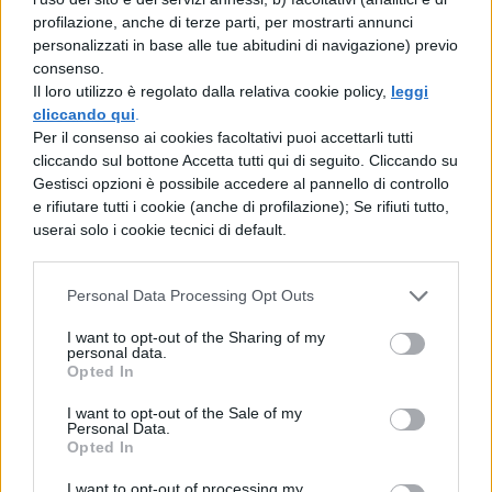
scorazzino il più ampiamente possibile
profilazione, anche di terze parti, per mostrarti annunci
attorno; lui avrebbe fatto in modo di non
personalizzati in base alle tue abitudini di navigazione) previo
consenso.
essere lontano dagli accampamenti più di
Il loro utilizzo è regolato dalla relativa cookie policy,
leggi
cliccando qui
.
tre giorni. Stabilite queste cose, mentre tutti
Per il consenso ai cookies facoltativi puoi accettarli tutti
i suoi non se l’aspettavano, arriva a
cliccando sul bottone Accetta tutti qui di seguito. Cliccando su
Gestisci opzioni è possibile accedere al pannello di controllo
marce il più possibile forzate a Vienne.
e rifiutare tutti i cookie (anche di profilazione); Se rifiuti tutto,
userai solo i cookie tecnici di default.
Qui ottenuta una cavalleria fresca, che
molti giorni prima aveva mandato avanti,
Personal Data Processing Opt Outs
non interrotta la marcia né diurna né
I want to opt-out of the Sharing of my
personal data.
notturna si dirige attraverso i territori degli
Opted In
Edui nei Linoni, dove svernavano due
I want to opt-out of the Sale of my
Personal Data.
legioni, in modo che, se da parte degli Edui
Opted In
si tramasse un qualcosa sulla sua
I want to opt-out of processing my