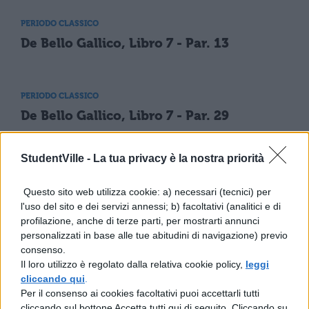
PERIODO CLASSICO
De Bello Gallico, Libro 7 - Par. 13
PERIODO CLASSICO
De Bello Gallico, Libro 7 - Par. 29
StudentVille -
La tua privacy è la nostra priorità
PERIODO CLASSICO
De Bello Gallico, Libro 7 - Par. 46
Questo sito web utilizza cookie: a) necessari (tecnici) per
l'uso del sito e dei servizi annessi; b) facoltativi (analitici e di
profilazione, anche di terze parti, per mostrarti annunci
personalizzati in base alle tue abitudini di navigazione) previo
PERIODO CLASSICO
consenso.
De Bello Gallico, Libro 7 - Par. 62
Il loro utilizzo è regolato dalla relativa cookie policy,
leggi
cliccando qui
.
Per il consenso ai cookies facoltativi puoi accettarli tutti
cliccando sul bottone Accetta tutti qui di seguito. Cliccando su