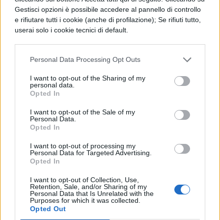
PERIODO CLASSICO
Gestisci opzioni è possibile accedere al pannello di controllo
De Bello Gallico, Libro 7 - Par. 78
e rifiutare tutti i cookie (anche di profilazione); Se rifiuti tutto,
userai solo i cookie tecnici di default.
PERIODO CLASSICO
Personal Data Processing Opt Outs
De Bello Gallico, Libro 7 - Par. 14
I want to opt-out of the Sharing of my
personal data.
Opted In
PERIODO CLASSICO
I want to opt-out of the Sale of my
Personal Data.
De Bello Gallico, Libro 7 - Par. 30
Opted In
I want to opt-out of processing my
Personal Data for Targeted Advertising.
PERIODO CLASSICO
Opted In
De Bello Gallico, Libro 7 - Par. 47
I want to opt-out of Collection, Use,
Retention, Sale, and/or Sharing of my
Personal Data that Is Unrelated with the
Purposes for which it was collected.
Opted Out
PERIODO CLASSICO