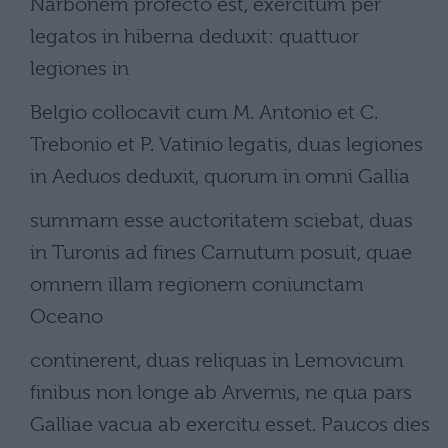
Narbonem profecto est, exercitum per
legatos in hiberna deduxit: quattuor
legiones in
Belgio collocavit cum M. Antonio et C.
Trebonio et P. Vatinio legatis, duas legiones
in Aeduos deduxit, quorum in omni Gallia
summam esse auctoritatem sciebat, duas
in Turonis ad fines Carnutum posuit, quae
omnem illam regionem coniunctam
Oceano
continerent, duas reliquas in Lemovicum
finibus non longe ab Arvernis, ne qua pars
Galliae vacua ab exercitu esset. Paucos dies