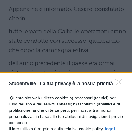
Appena ne è informato, Cesare, constatato
che in
tutte le parti della Gallia le operazioni erano
state condotte con successo, giudicando
che dopo la campagna estiva
dell'anno precedente il paese era ormai
vinto e piegato, visto che non si era mai
recato in Aquitania, ma l'aveva solo
StudentVille -
La tua privacy è la nostra priorità
parzialmente sconfitta grazie a P. Crasso,
Questo sito web utilizza cookie: a) necessari (tecnici) per
con due legioni si dirige in quella regione
l'uso del sito e dei servizi annessi; b) facoltativi (analitici e di
profilazione, anche di terze parti, per mostrarti annunci
della Gallia, per spendervi l'ultimo
personalizzati in base alle tue abitudini di navigazione) previo
consenso.
periodo della campagna estiva. Come in
Il loro utilizzo è regolato dalla relativa cookie policy,
leggi