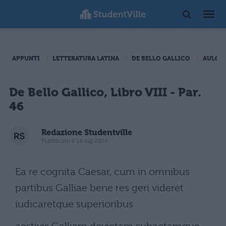
APPUNTI
LETTERATURA LATINA
DE BELLO GALLICO
AULO I
De Bello Gallico, Libro VIII - Par.
46
Redazione Studentville
Pubblicato il 14 lug 2014
Ea re cognita Caesar, cum in omnibus
partibus Galliae bene res geri videret
iudicaretque superioribus