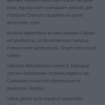
aestivis Galliam devictam subactamque
esse, Aquitaniam numquam adisset, per
Publium Crassum quadam ex parte
devicisset, cum
duabus legionibus in eam partem Galliae
est profectus, ut ibi extremum tempus
consumeret aestivorum. Quam rem sicuti
cetera
celeriter feliciterque confecit. Namque
omnes Aquitaniae civitates legatos ad
Caesarem miserunt obsidesque ei
dederunt. Quibus
rebus gestis ipse equitum praesidio