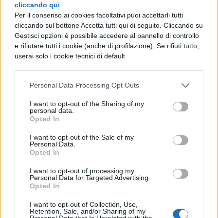
cliccando qui
.
tutti gli altri casi, porta a termine le
Per il consenso ai cookies facoltativi puoi accettarli tutti
operazioni con rapidità e successo. Infatti,
cliccando sul bottone Accetta tutti qui di seguito. Cliccando su
Gestisci opzioni è possibile accedere al pannello di controllo
tutti i popoli dell'Aquitania inviarono a
e rifiutare tutti i cookie (anche di profilazione); Se rifiuti tutto,
userai solo i cookie tecnici di default.
Cesare emissari e gli consegnarono
ostaggi. Quindi, con la scorta della
Personal Data Processing Opt Outs
cavalleria
I want to opt-out of the Sharing of my
personal data.
parte per Narbona e incarica i legati di
Opted In
condurre l'esercito ai quartieri d'inverno.
I want to opt-out of the Sale of my
Stanziò in Belgio quattro legioni
Personal Data.
Opted In
con M. Antonio e i legati C. Trebonio e P.
I want to opt-out of processing my
Personal Data for Targeted Advertising.
Vatinio; due le trasferì nelle terre degli Edui,
Opted In
di cui ben conosceva il prestigio
I want to opt-out of Collection, Use,
Retention, Sale, and/or Sharing of my
in tutta la Gallia; presso i Turoni, al confine
Personal Data that Is Unrelated with the