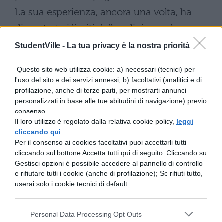
La sua esperienza, ancora una volta, ha
dimostrato i limiti della religione, che sono
appunto quelli di negare valore, da un lato,
StudentVille -
La tua privacy è la nostra priorità
alla politica rivoluzionaria, giustificando,
Questo sito web utilizza cookie: a) necessari (tecnici) per
dall’altro, l’oppressione esistente. Di qui il
l'uso del sito e dei servizi annessi; b) facoltativi (analitici e di
suo accentuato moralismo, la sua idea
profilazione, anche di terze parti, per mostrarti annunci
personalizzati in base alle tue abitudini di navigazione) previo
paternalistica di “provvidenza”, la sottile
consenso.
Il loro utilizzo è regolato dalla relativa cookie policy,
quanto fastidiosa ironia nei confronti del
leggi
cliccando qui
.
“male” e di chi cerca di opporvisi con mezzi
Per il consenso ai cookies facoltativi puoi accettarli tutti
cliccando sul bottone Accetta tutti qui di seguito. Cliccando su
propri, senza rimettersi nelle mani di dio. Al
Gestisci opzioni è possibile accedere al pannello di controllo
Manzoni tuttavia bisogna riconoscere un
e rifiutare tutti i cookie (anche di profilazione); Se rifiuti tutto,
userai solo i cookie tecnici di default.
pregio, quello di non aver mai abbracciato
le idee clericali del suo tempo.
Personal Data Processing Opt Outs