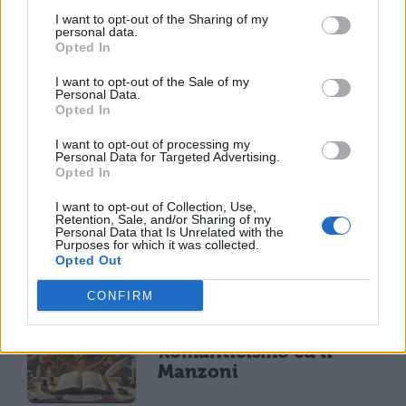
I want to opt-out of the Sharing of my
personal data.
Opted In
I want to opt-out of the Sale of my
Personal Data.
Opted In
TI POTREBBE INTERESSARE
I want to opt-out of processing my
Personal Data for Targeted Advertising.
Opted In
LETTERATURA ITALIANA
Confronto Manzoni e
I want to opt-out of Collection, Use,
Leopardi
Retention, Sale, and/or Sharing of my
Personal Data that Is Unrelated with the
Purposes for which it was collected.
Opted Out
CONFIRM
LETTERATURA ITALIANA
Il rapporto tra il
Romanticismo ed il
Manzoni