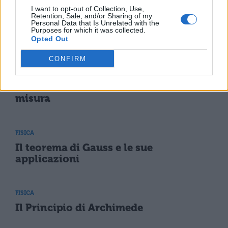
I want to opt-out of Collection, Use,
FISICA
Retention, Sale, and/or Sharing of my
Personal Data that Is Unrelated with the
Induzione elettromagnetica:
Purposes for which it was collected.
spiegazione, riassunto e applicazioni
Opted Out
CONFIRM
FISICA
Sistema internazionale di unità di
misura
FISICA
Il teorema di Gauss e le sue
applicazioni
FISICA
Il Principio di Archimede