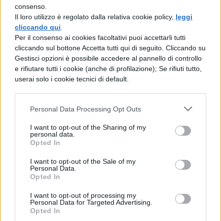
consenso.
definizione, schema,
Il loro utilizzo è regolato dalla relativa cookie policy,
leggi
modelli
cliccando qui
.
Per il consenso ai cookies facoltativi puoi accettarli tutti
cliccando sul bottone Accetta tutti qui di seguito. Cliccando su
FISICA
Gestisci opzioni è possibile accedere al pannello di controllo
e rifiutare tutti i cookie (anche di profilazione); Se rifiuti tutto,
Le macchine semplici: carrucola e
userai solo i cookie tecnici di default.
paranco
Personal Data Processing Opt Outs
FISICA
Velocità della Luce e del
I want to opt-out of the Sharing of my
personal data.
Suono: differenza e
Opted In
spiegazione
I want to opt-out of the Sale of my
Personal Data.
Opted In
FISICA
I want to opt-out of processing my
Errore relativo: come si calcola
Personal Data for Targeted Advertising.
Opted In