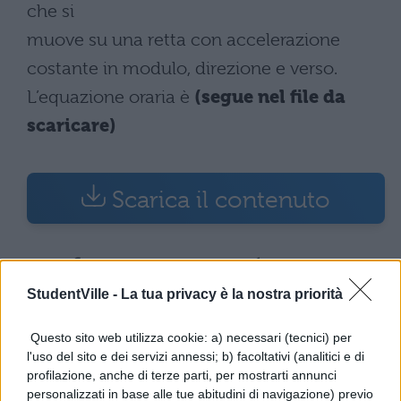
che si
muove su una retta con accelerazione
costante in modulo, direzione e verso.
L’equazione oraria è
(segue nel file da
scaricare)
Scarica il contenuto
StudentVille -
La tua privacy è la nostra priorità
TI POTREBBE INTERESSARE
Questo sito web utilizza cookie: a) necessari (tecnici) per
l'uso del sito e dei servizi annessi; b) facoltativi (analitici e di
profilazione, anche di terze parti, per mostrarti annunci
FISICA
personalizzati in base alle tue abitudini di navigazione) previo
Struttura dell'atomo: