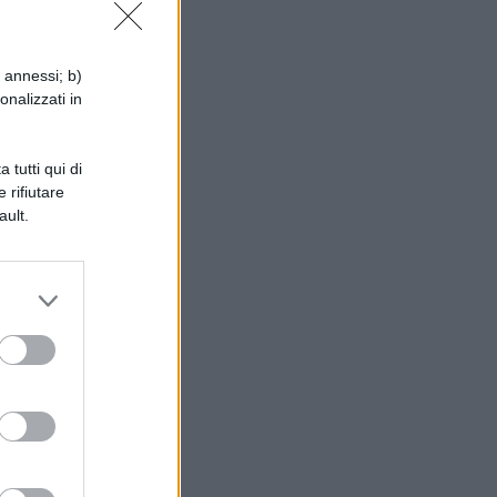
i annessi; b)
onalizzati in
 tutti qui di
 rifiutare
ault.