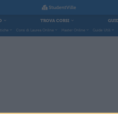
O
TROVA CORSI
GUID
tiche
Corsi di Laurea Online
Master Online
Guide Utili