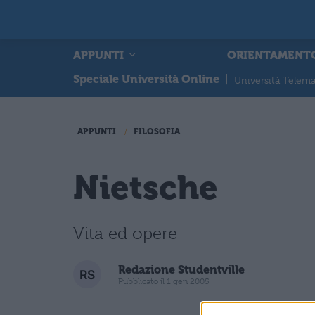
APPUNTI
ORIENTAMENT
Speciale Università Online
|
Università Telema
APPUNTI
FILOSOFIA
Nietsche
Vita ed opere
Redazione Studentville
Pubblicato il 1 gen 2005