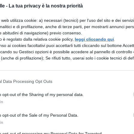
per l´appunto completo
le -
La tua privacy è la nostra priorità
web utilizza cookie: a) necessari (tecnici) per l'uso del sito e dei serviz
analitici e di profilazione, anche di terze parti, per mostrarti annunci pers
carica il contenuto
e abitudini di navigazione) previo consenso.
zzo è regolato dalla relativa cookie policy,
leggi cliccando qui
.
so ai cookies facoltativi puoi accettarli tutti cliccando sul bottone Accetta
ccando su Gestisci opzioni è possibile accedere al pannello di controllo e
ESSARE
e (anche di profilazione); Se rifiuti tutto, userai solo i cookie tecnici di def
FILOSOFIA
l Data Processing Opt Outs
l
Il riso e la comicità in Bergson e in
Pirandello
o opt-out of the Sharing of my personal data.
In
o opt-out of the Sale of my Personal Data.
FILOSOFIA
In
Kant: riassunto del
ant
pensiero
to opt-out of processing my Personal Data for Targeted