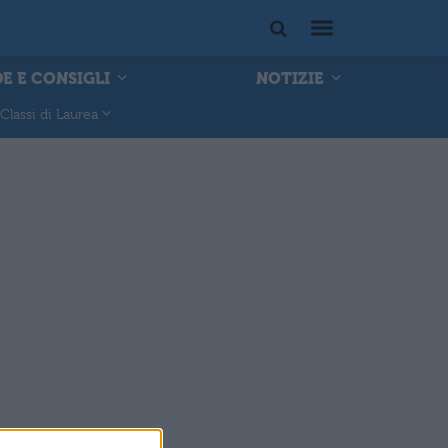
E E CONSIGLI
NOTIZIE
Classi di Laurea