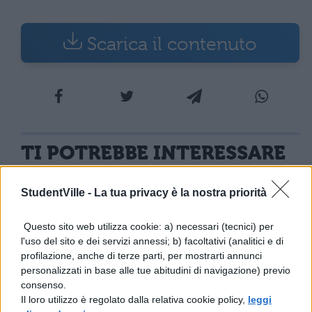
Scarica il contenuto
TI POTREBBE INTERESSARE
LETTERATURA ITALIANA
StudentVille -
La tua privacy è la nostra priorità
Fantasticheria:
riassunto della novella
Questo sito web utilizza cookie: a) necessari (tecnici) per
di Verga
l'uso del sito e dei servizi annessi; b) facoltativi (analitici e di
profilazione, anche di terze parti, per mostrarti annunci
personalizzati in base alle tue abitudini di navigazione) previo
LETTERATURA ITALIANA
consenso.
Riassunto Nedda di
Il loro utilizzo è regolato dalla relativa cookie policy,
leggi