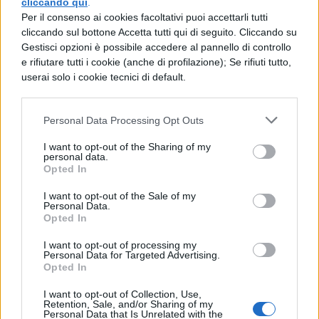
Giovanni Verga
cliccando qui
.
Per il consenso ai cookies facoltativi puoi accettarli tutti
cliccando sul bottone Accetta tutti qui di seguito. Cliccando su
Gestisci opzioni è possibile accedere al pannello di controllo
e rifiutare tutti i cookie (anche di profilazione); Se rifiuti tutto,
LETTERATURA ITALIANA
userai solo i cookie tecnici di default.
Riassunto La Roba
Personal Data Processing Opt Outs
I want to opt-out of the Sharing of my
personal data.
Opted In
LETTERATURA ITALIANA
Qual è la posizione di
I want to opt-out of the Sale of my
Personal Data.
Verga nei confronti del
Opted In
progresso?
I want to opt-out of processing my
Personal Data for Targeted Advertising.
Opted In
LETTERATURA ITALIANA
I Malavoglia
I want to opt-out of Collection, Use,
Retention, Sale, and/or Sharing of my
Personal Data that Is Unrelated with the