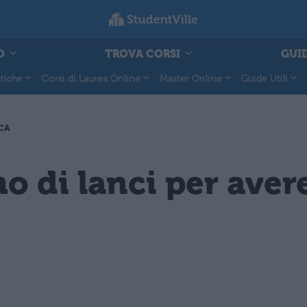
O
TROVA CORSI
GUID
tiche
Corsi di Laurea Online
Master Online
Guide Utili
ICA
di lanci per avere 