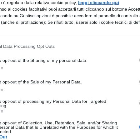
zzo è regolato dalla relativa cookie policy,
leggi cliccando qui
.
so ai cookies facoltativi puoi accettarli tutti cliccando sul bottone Accetta
ccando su Gestisci opzioni è possibile accedere al pannello di controllo e
 strettamente crescente – se la base è maggiore 
e (anche di profilazione); Se rifiuti tutto, userai solo i cookie tecnici di def
 $1$, il suo logaritmo è negativo; quindi:
l Data Processing Opt Outs
$
o opt-out of the Sharing of my personal data.
In
o opt-out of the Sale of my Personal Data.
In
to opt-out of processing my Personal Data for Targeted
ing.
In
ESSARE
o opt-out of Collection, Use, Retention, Sale, and/or Sharing
ersonal Data that Is Unrelated with the Purposes for which it
MATEMATICA
lected.
Out
estrae
Anna e Francesca hanno