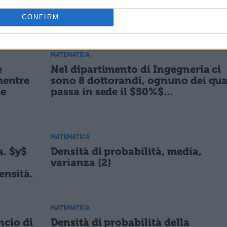
on
rispettivamente probabilità $1/2$ 
CONFIRM
$1/5$ di superare l'esame,
MATEMATICA
e
Nel dipartimento di Ingegneria ci
mentre
sono 8 dottorandi, ognuno dei qua
ne
passa in sede il $50%$...
MATEMATICA
a. $y$
Densità di probabilità, media,
varianza (2)
ensità.
MATEMATICA
ncio di
Densità di probabilità della