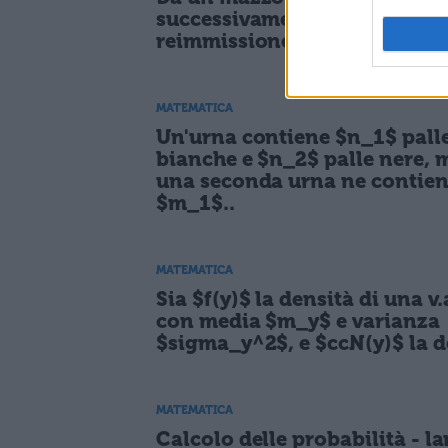
successivamente una carta c
reimmissione.
MATEMATICA
Un'urna contiene $n_1$ pall
bianche e $n_2$ palle nere, 
una seconda urna ne contie
$m_1$..
MATEMATICA
Sia $f(y)$ la densità di una v.
con media $m_y$ e varianza
$sigma_y^2$, e $ccN(y)$ la d
MATEMATICA
Calcolo delle probabilità - la