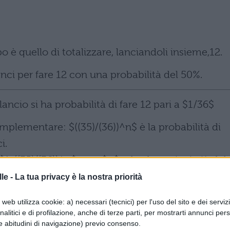
o è quello di totalizzare, lanciandoli insieme,12.
anci per fare 12 con una probabilità del 50%.
cio si ha probabilità di fare 12 pari a $1/36$
mplementare: $((35)/(36))^n$ è la probabilità di
i.
1-((35)/(36))^n$, con $n$ tale che ottieni più del
le -
La tua privacy è la nostra priorità
web utilizza cookie: a) necessari (tecnici) per l'uso del sito e dei serviz
analitici e di profilazione, anche di terze parti, per mostrarti annunci pers
e abitudini di navigazione) previo consenso.