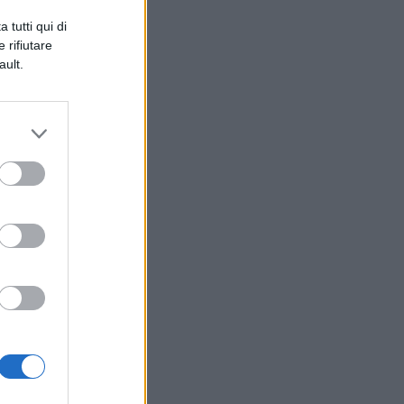
 tutti qui di
 rifiutare
di
ault.