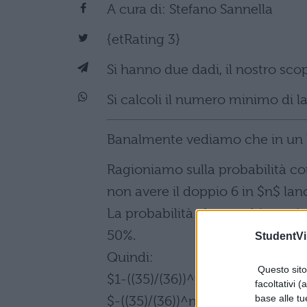
A cura di: Stefano Sannella
{etRating 3}
Si hanno due dadi, il nostro scop
Si calcoli il numero minimo di l
Banalmente vediamo che in un lan
Ragioniamo sulla probabilità co
non avere il doppio 6 in $n$ lanc
La probabilità che cerchiamo è $
50%.
StudentVil
Quindi:
Questo sito 
$1-((35)/(36))^n>0.50$
facoltativi (
base alle tu
$-((35)/(36))^n>0.50-1=-0.50$