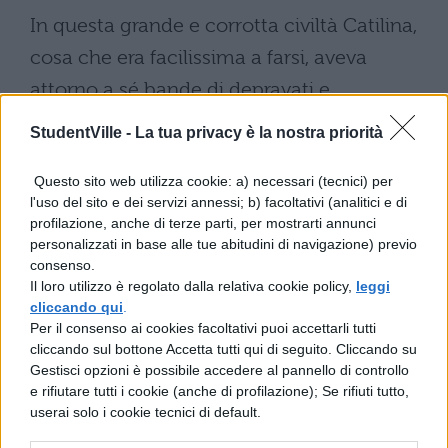
In questa grande e corrotta civiltà Catilina,
cosa che era facilissima a farsi, aveva
attorno a sé bande di depravati e
di criminali, come guardie del corpo. Infatti
StudentVille -
La tua privacy è la nostra priorità
chiunque era spudorato, adultero,
Questo sito web utilizza cookie: a) necessari (tecnici) per
crapulone, aveva dilapidato col gioco, nei
l'uso del sito e dei servizi annessi; b) facoltativi (analitici e di
profilazione, anche di terze parti, per mostrarti annunci
banchetti, nelle lussurie, le fortune paterne,
personalizzati in base alle tue abitudini di navigazione) previo
consenso.
e chi aveva contratto un grande debito, per
Il loro utilizzo è regolato dalla relativa cookie policy,
leggi
riscattarsi con esso da
cliccando qui
.
Per il consenso ai cookies facoltativi puoi accettarli tutti
un’infamia o da un delitto e anche tutti gli
cliccando sul bottone Accetta tutti qui di seguito. Cliccando su
Gestisci opzioni è possibile accedere al pannello di controllo
assassini di ogni provenienza, i pregiudicati,
e rifiutare tutti i cookie (anche di profilazione); Se rifiuti tutto,
che temevano un giudizio
userai solo i cookie tecnici di default.