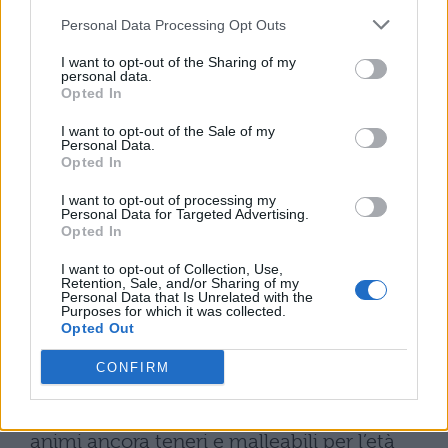
processuale per le loro malefatte, oltre a
Personal Data Processing Opt Outs
ciò, quelli che vivevano per la loro mano e
I want to opt-out of the Sharing of my
della loro lingua con lo spergiuro o con
personal data.
Opted In
il sangue dei cittadini, tutti quelli che dei
I want to opt-out of the Sale of my
Personal Data.
flagellati, quelli che erano agitati dal
Opted In
rimorso, di loro Catilina era intimo e
I want to opt-out of processing my
Personal Data for Targeted Advertising.
familiare. Questa se qualcuno ancora senza
Opted In
colpa cadeva nella sua amicizia, con la
I want to opt-out of Collection, Use,
Retention, Sale, and/or Sharing of my
frequentazione giornaliera e con le
Personal Data that Is Unrelated with the
Purposes for which it was collected.
Opted Out
lusinghe, facilmente era reso del tutto
simile agli altri. Ma maggiormente cercava
CONFIRM
di ottenere la compagnia dei giovani. I loro
animi ancora teneri e malleabili per l’età