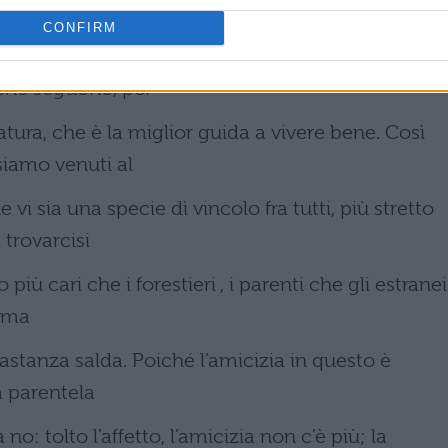
bbero
CONFIRM
ostoro sì pensiamo che sian da chiamare buoni,
iché seguono, per
tura, che è la miglior guida a vivere bene. Così
siamo venuti al
i sia una specie dì vincolo fra tutti, più stretto
 trovarcisi
più cari che i forestieri , i parenti che gli estranei
sima
stanza salda. Poiché l’amicizia in questo è
a parentela
a no: tolto l’affetto, l’amicizia non c’è più; la