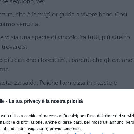
iché seguono, per
tura, che è la miglior guida a vivere bene. Così
siamo venuti al
i sia una specie dì vincolo fra tutti, più stretto
 trovarcisi
più cari che i forestieri , i parenti che gli estranei
sima
stanza salda. Poiché l’amicizia in questo è
a parentela
le -
La tua privacy è la nostra priorità
a no: tolto l’affetto, l’amicizia non c’è più; la
web utilizza cookie: a) necessari (tecnici) per l'uso del sito e dei serviz
analitici e di profilazione, anche di terze parti, per mostrarti annunci pers
e abitudini di navigazione) previo consenso.
RSIONI TRADOTTE E OPERE