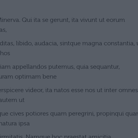
inerva. Qui ita se gerunt, ita vivunt ut eorum
as,
upiditas, libido, audacia, sintque magna constantia, 
 hos
 etiam appellandos putemus, quia sequantur,
turam optimam bene
rspicere videor, ita natos esse nos ut inter omnes
 autem ut
que cives potiores quam peregrini, propinqui qu
natura ipsa
firmitatis. Namque hoc praestat amicitia