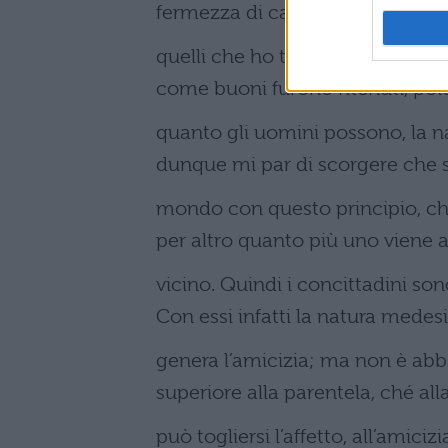
fermezza di carattere come l’e
quelli che ho testé nominato, c
come buoni furono ritenuti, po
quanto gli uomini possono, la na
dunque mi par di scorgere che 
mondo con questo principio, che v
per altro quanto più uno viene a
vicino. Quindi i concittadini sono 
Con essi infatti la natura mede
genera l’amicizia; ma non è abba
superiore alla parentela, ché all
può togliersi l’affetto, all’amicizi