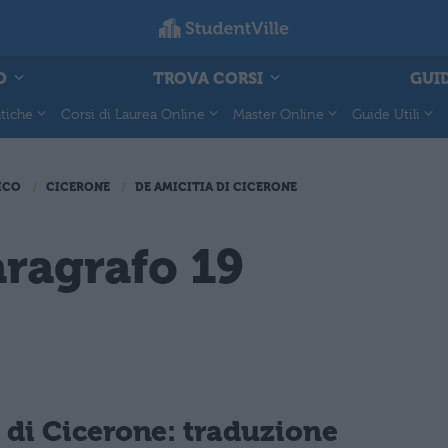
O
TROVA CORSI
GUID
tiche
Corsi di Laurea Online
Master Online
Guide Utili
ICO
CICERONE
DE AMICITIA DI CICERONE
aragrafo 19
 di Cicerone: traduzione