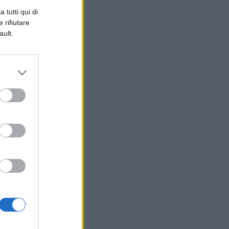
 tutti qui di
 rifiutare
ault.
n