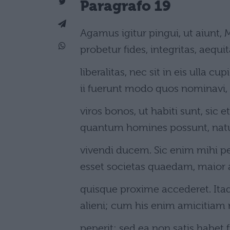
Paragrafo 19
Agamus igitur pingui, ut aiunt, M
probetur fides, integritas, aequit
liberalitas, nec sit in eis ulla c
ii fuerunt modo quos nominavi,
viros bonos, ut habiti sunt, sic
quantum homines possunt, na
vivendi ducem. Sic enim mihi pe
esset societas quaedam, maior
quisque proxime accederet. Ita
alieni; cum his enim amicitiam 
peperit; sed ea non satis habet 