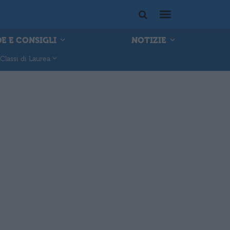
E E CONSIGLI
NOTIZIE
Classi di Laurea