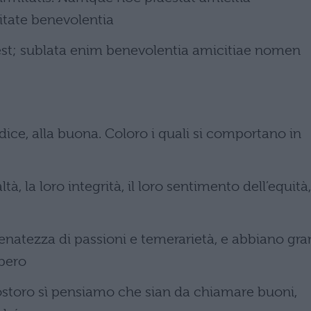
itate benevolentia
otest; sublata enim benevolentia amicitiae nomen
 dice, alla buona. Coloro i quali si comportano in
ltà, la loro integrità, il loro sentimento dell’equità,
renatezza di passioni e temerarietà, e abbiano gra
bbero
ostoro sì pensiamo che sian da chiamare buoni,