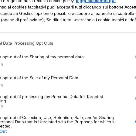
zzo è regolato dalla relativa cookie policy,
leggi cliccando qui
.
so ai cookies facoltativi puoi accettarli tutti cliccando sul bottone Accetta
duzione delle versioni di Cicerone
e lo studio
ccando su Gestisci opzioni è possibile accedere al pannello di controllo e
e (anche di profilazione); Se rifiuti tutto, userai solo i cookie tecnici di def
tutte le versioni tradotte
l Data Processing Opt Outs
rsione di Latino Perfettamente
o opt-out of the Sharing of my personal data.
In
o opt-out of the Sale of my Personal Data.
 dice, alla buona. Coloro i quali si comportano in
In
to opt-out of processing my Personal Data for Targeted
ing.
In
ltà, la loro integrità, il loro sentimento dell’equità,
o opt-out of Collection, Use, Retention, Sale, and/or Sharing
ersonal Data that Is Unrelated with the Purposes for which it
lected.
renatezza di passioni e temerarietà, e abbiano gra
Out