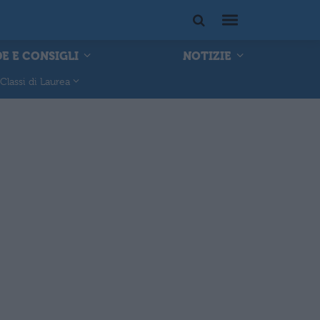
E E CONSIGLI
NOTIZIE
Classi di Laurea