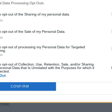
esto discorso, e cerchiamo di capire,
l Data Processing Opt Outs
a nascono il sentimento d'amore e la tenerezza
o opt-out of the Sharing of my personal data.
 indizi
In
rano ad essa si avvicinano sempre più a colui che
o opt-out of the Sale of my Personal Data.
In
rne godere la
to opt-out of processing my Personal Data for Targeted
pari ed uguali in amore e più inclini a render servi
ing.
In
 tra
o opt-out of Collection, Use, Retention, Sale, and/or Sharing
ersonal Data that Is Unrelated with the Purposes for which it
lected.
Out
aggi dall'amicizia, e il suo nascere dalla natura
CONFIRM
bile e più conforme a verità. Di fatto, se l'utilità
osse,