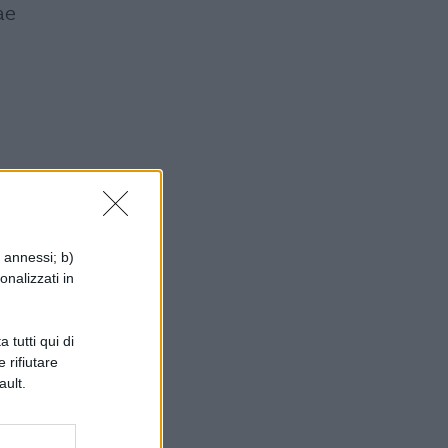
ae
i annessi; b)
onalizzati in
are
 tutti qui di
 rifiutare
ault.