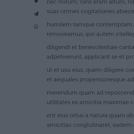
nec mirum; nihil enim altum, n
suas omnes cogitationes abiece
humilem tamque contemptam. 
removeamus, ipsi autem intell
diligendi et benevolentiae carit
adpetiverunt, applicant se et p
ut et usu eius, quem diligere c
et aequales propensioresque a
merendum quam ad reposcendum, 
utilitates ex amicitia maximae c
erit eius ortus a natura quam ab 
amicitias conglutinaret, eade