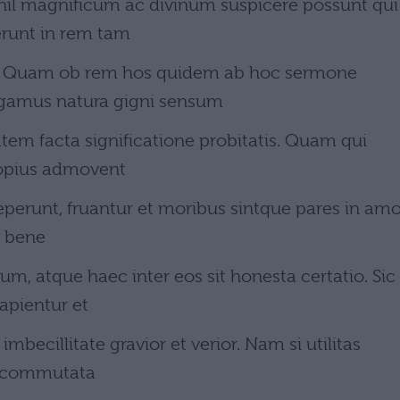
ihil magnificum ac divinum suspicere possunt qui
runt in rem tam
Quam ob rem hos quidem ab hoc sermone
egamus natura gigni sensum
atem facta significatione probitatis. Quam qui
ropius admovent
oeperunt, fruantur et moribus sintque pares in am
d bene
atque haec inter eos sit honesta certatio. Sic 
apientur et
imbecillitate gravior et verior. Nam si utilitas
m commutata