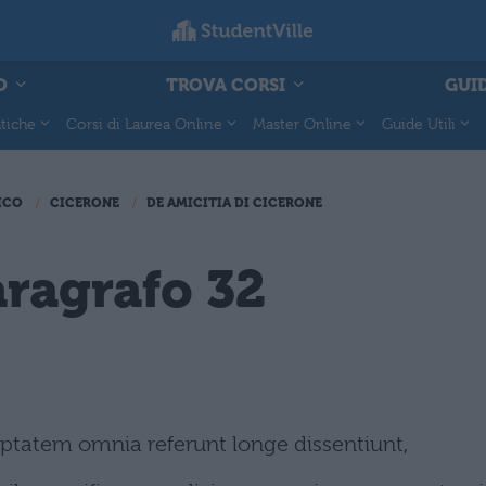
O
TROVA CORSI
GUID
tiche
Corsi di Laurea Online
Master Online
Guide Utili
ICO
CICERONE
DE AMICITIA DI CICERONE
aragrafo 32
ptatem omnia referunt longe dissentiunt,