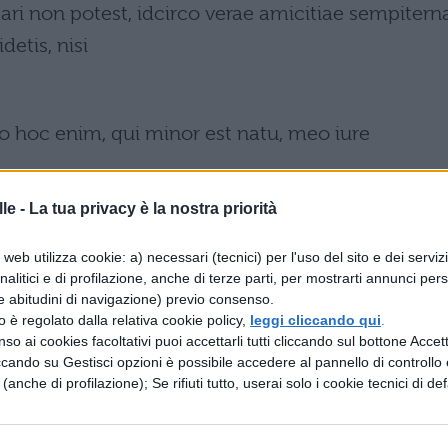
ari non potest, idcirco verae amicitiae sempitern
etis, nisi
ro hoc enim, qui minor est natu, meo iure
le -
La tua privacy è la nostra priorità
web utilizza cookie: a) necessari (tecnici) per l'uso del sito e dei serviz
i che riconducono, come le bestie, ogni cosa al
analitici e di profilazione, anche di terze parti, per mostrarti annunci pers
e abitudini di navigazione) previo consenso.
zzo è regolato dalla relativa cookie policy,
leggi cliccando qui
.
o, a niente che sia magnifico e divino possono alz
so ai cookies facoltativi puoi accettarli tutti cliccando sul bottone Accetta
ccando su Gestisci opzioni è possibile accedere al pannello di controllo e
bassato
e (anche di profilazione); Se rifiuti tutto, userai solo i cookie tecnici di def
o umile e spregevole.