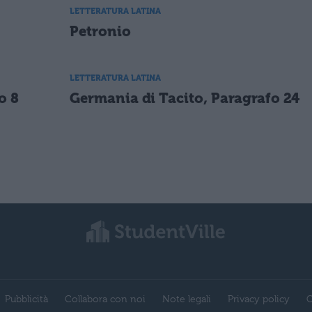
LETTERATURA LATINA
Petronio
LETTERATURA LATINA
o 8
Germania di Tacito, Paragrafo 24
Pubblicità
Collabora con noi
Note legali
Privacy policy
C