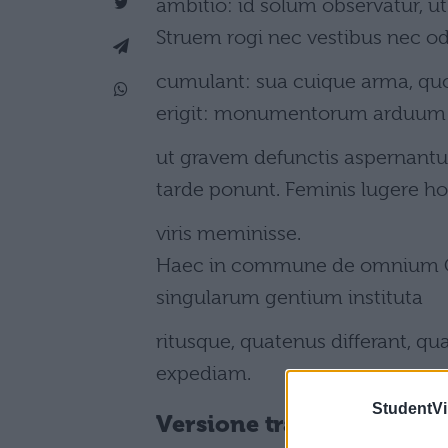
ambitio: id solum observatur, ut
Struem rogi nec vestibus nec o
cumulant: sua cuique arma, quo
erigit: monumentorum arduum
ut gravem defunctis aspernantur
tarde ponunt. Feminis lugere h
viris meminisse.
Haec in commune de omnium G
singularum gentium instituta
ritusque, quatenus differant, q
expediam.
StudentVil
Versione tradotta