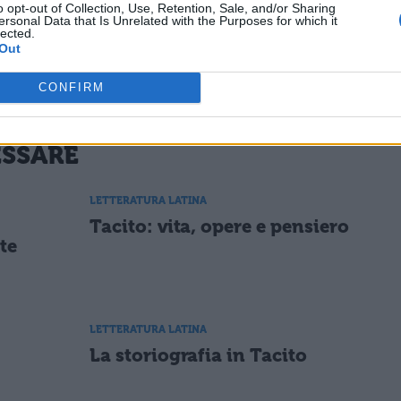
o opt-out of Collection, Use, Retention, Sale, and/or Sharing
ersonal Data that Is Unrelated with the Purposes for which it
ferenze, indicando quali popoli siano passati dalla
lected.
Out
CONFIRM
ESSARE
LETTERATURA LATINA
e
Tacito: vita, opere e pensiero
te
LETTERATURA LATINA
La storiografia in Tacito