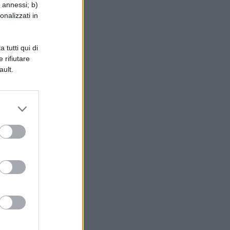
i annessi; b)
onalizzati in
 tutti qui di
 rifiutare
ault.
li