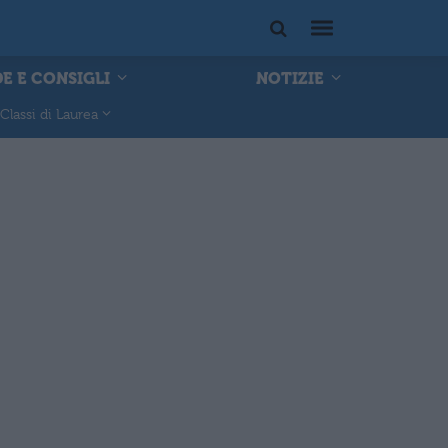
E E CONSIGLI
NOTIZIE
Classi di Laurea