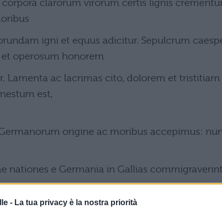
 corpora clarorum virorum certis lignis crementur
doribus
rundam igni et equus adicitur. Sepulcrum caesp
 et operosum honorem
. Lamenta ac lacrimas cito, dolorem et tristitiam
onestum est,
ermanorum origine ac moribus accepimus: nu
uae nationes e Germania in Gallias commigraverint
le -
La tua privacy è la nostra priorità