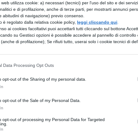
web utilizza cookie: a) necessari (tecnici) per l'uso del sito e dei serviz
analitici e di profilazione, anche di terze parti, per mostrarti annunci pers
e abitudini di navigazione) previo consenso.
 solo a che i corpi degli uomini importanti siano
zzo è regolato dalla relativa cookie policy,
leggi cliccando qui
.
so ai cookies facoltativi puoi accettarli tutti cliccando sul bottone Accetta
 gettano sul
ccando su Gestisci opzioni è possibile accedere al pannello di controllo e
e (anche di profilazione); Se rifiuti tutto, userai solo i cookie tecnici di def
no vicino a ciascuno le sue armi e per qualcuno
 Erigono il
l Data Processing Opt Outs
iutano l'onore di monumenti massicci ed elaborati,
Lasciano
o opt-out of the Sharing of my personal data.
In
olore e tristezza. Alle donne si addice piangere, ag
o opt-out of the Sale of my Personal Data.
In
to opt-out of processing my Personal Data for Targeted
ing.
i costumi dei Germani in generale; ora passo a
In
ingoli