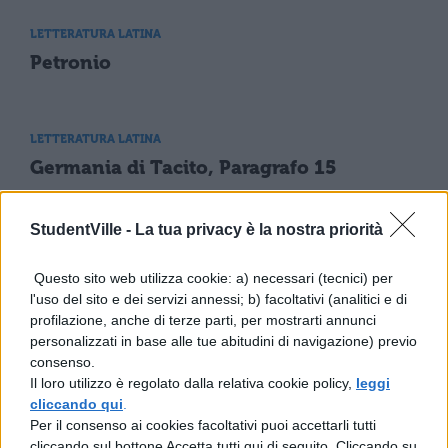
LETTERATURA LATINA
Petronio
LETTERATURA LATINA
Germania di Tacito, Paragrafo 15
StudentVille -
La tua privacy è la nostra priorità
LETTERATURA LATINA
Germania di Tacito, Paragrafo 31
Questo sito web utilizza cookie: a) necessari (tecnici) per
l'uso del sito e dei servizi annessi; b) facoltativi (analitici e di
profilazione, anche di terze parti, per mostrarti annunci
personalizzati in base alle tue abitudini di navigazione) previo
LETTERATURA LATINA
consenso.
Annales, II, 27
Il loro utilizzo è regolato dalla relativa cookie policy,
leggi
cliccando qui
.
Per il consenso ai cookies facoltativi puoi accettarli tutti
cliccando sul bottone Accetta tutti qui di seguito. Cliccando su