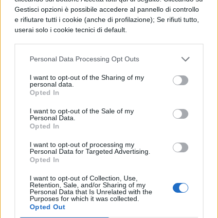
LETTERATURA LATINA
Gestisci opzioni è possibile accedere al pannello di controllo
Agricola, Paragrafo 39
e rifiutare tutti i cookie (anche di profilazione); Se rifiuti tutto,
userai solo i cookie tecnici di default.
LETTERATURA LATINA
Personal Data Processing Opt Outs
Annales, Libro 2, Paragrafo 9
I want to opt-out of the Sharing of my
personal data.
Opted In
LETTERATURA LATINA
I want to opt-out of the Sale of my
Personal Data.
Germania di Tacito, Paragrafo 16
Opted In
I want to opt-out of processing my
Personal Data for Targeted Advertising.
LETTERATURA LATINA
Opted In
Germania di Tacito, Paragrafo 32
I want to opt-out of Collection, Use,
Retention, Sale, and/or Sharing of my
Personal Data that Is Unrelated with the
Purposes for which it was collected.
Opted Out
LETTERATURA LATINA