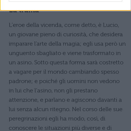
La trama
L’eroe della vicenda, come detto, è Lucio,
un giovane pieno di curiosità, che desidera
imparare l’arte della magia; egli usa però un
unguento sbagliato e viene trasformato in
un asino. Sotto questa forma sarà costretto
a vagare per il mondo cambiando spesso
padrone; e poiché gli uomini non vedono
in lui che l’asino, non gli prestano
attenzione, e parlano e agiscono davanti a
lui senza alcun ritegno. Nel corso delle sue
peregrinazioni egli ha modo, così, di
conoscere le situazioni più diverse e di