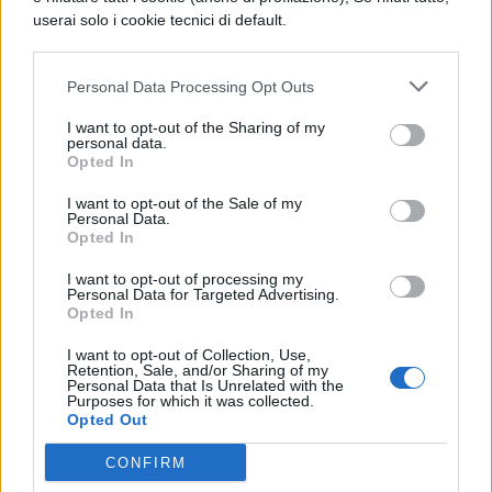
Lucio o l’asino, derivata anch’essa da Lucio
userai solo i cookie tecnici di default.
di Patre, che in forma più succinta svolge la
stessa trama delle Metamorfosi. Dal
Personal Data Processing Opt Outs
confronto con l’opera pseudo luciana
I want to opt-out of the Sharing of my
personal data.
risulta che Apuleio ha molto ampliato la
Opted In
trama del romanzo greco, inserendovi
I want to opt-out of the Sale of my
Personal Data.
novelle ed aggiungendovi significati mistici
Opted In
e simbolici.
I want to opt-out of processing my
Le avventure del romanzo sono narrate in
Personal Data for Targeted Advertising.
Opted In
prima persona dal protagonista, Lucio, un
I want to opt-out of Collection, Use,
giovane di buona famiglia, amante di
Retention, Sale, and/or Sharing of my
Personal Data that Is Unrelated with the
esperienze insolite e attirato dal fascino del
Purposes for which it was collected.
Opted Out
mistero; la curiositas è la sua qualità più
CONFIRM
spiccata.