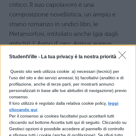
critico. Il suo capolavoro è una
composizione novellistica, un ampio e
strano romanzo in undici libri, le
Metamorfosi, intitolato anche (già dagli
antichi), l’ Asino d’ oro: Asinus aureus.
Appartiene a quel genere di romanzo che
StudentVille -
La tua privacy è la nostra priorità
era stato coltivato da Petronio, o che era
Questo sito web utilizza cookie: a) necessari (tecnici) per
molto sviluppato, pur senza trovare molti
l'uso del sito e dei servizi annessi; b) facoltativi (analitici e di
autori di valore, nell’Oriente greco.
profilazione, anche di terze parti, per mostrarti annunci
personalizzati in base alle tue abitudini di navigazione) previo
L’argomento non è di per sé nuovo, ma
consenso.
deriva dal romanzo greco di un certo Lucio
Il loro utilizzo è regolato dalla relativa cookie policy,
leggi
cliccando qui
.
di Patre. La fonte greca per noi è andata
Per il consenso ai cookies facoltativi puoi accettarli tutti
perduta, ma conserviamo un’operetta, di
cliccando sul bottone Accetta tutti qui di seguito. Cliccando su
Gestisci opzioni è possibile accedere al pannello di controllo
cui è discussa l’attribuzione a Luciano,
e rifiutare tutti i cookie (anche di profilazione); Se rifiuti tutto,