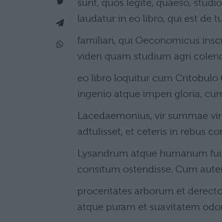
sunt, quos legite, quaeso, studi
laudatur in eo libro, qui est de 
familiari, qui Oeconomicus inscri
videri quam studium agri colend
eo libro loquitur cum Critobu
ingenio atque imperi gloria, c
Lacedaemonius, vir summae virtu
adtulisset, et ceteris in rebu
Lysandrum atque humanum fuis
consitum ostendisse. Cum aute
proceritates arborum et derec
atque puram et suavitatem odor