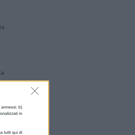
ea
ta
i annessi; b)
onalizzati in
ne
 tutti qui di