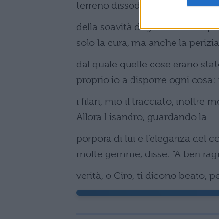
terreno dissodato e pulito che
della soavità degli effluvi che 
solo la cura, ma anche la perizia
dal quale quelle cose erano stat
proprio io a disporre ogni cosa:
i filari, mio il tracciato, inoltre
Allora Lisandro, guardando la
porpora di lui e l’eleganza del 
molte gemme, disse: “A ben rag
verità, o Ciro, ti dicono beato, p