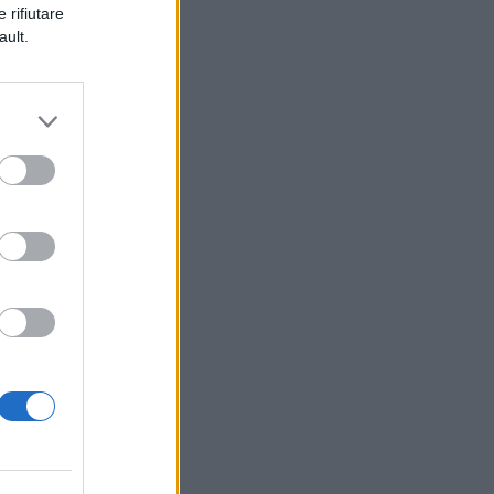
 rifiutare
ault.
 E
to
on