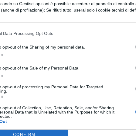
l libro che
ccando su Gestisci opzioni è possibile accedere al pannello di controllo e
e (anche di profilazione); Se rifiuti tutto, userai solo i cookie tecnici di def
el patrimonio di famiglia intitolato “Economico”!
i sembra
l Data Processing Opt Outs
ra della coltivazione dei campi – Socrate in ques
ro il
o opt-out of the Sharing of my personal data.
In
celleva per l’ingegno e per la gloria del comando,
o opt-out of the Sale of my Personal Data.
omo di
In
 a Sardi e gli portò i doni da parte degli alleati, n
to opt-out of processing my Personal Data for Targeted
ing.
o
In
 mostrò anche un parco recintato, diligentemente
o opt-out of Collection, Use, Retention, Sale, and/or Sharing
ersonal Data that Is Unrelated with the Purposes for which it
osi ammirato sia
lected.
Out
ilari disposti in “quincunce” (= a scacchiera) sia del
CONFIRM