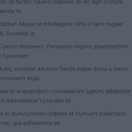
ose, ut facitis. Quam copiose ab eo agri cultura
tuenda re
bitur! Atque ut intellegatis nihil ei tam regale
i, Socrates in
lo Cyrum minorem, Persarum regem, praestantem
um Lysander
tis, venisset ad eum Sardis eique dona a sociis
s communem erga
se et ei quendam consaeptum agrum diligenter
m admiraretur Lysander et
tos in quincuncem ordines et humum subactam
um, qui adflarentur ex