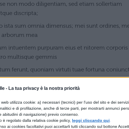
i se non modo diligentiam, sed etiam sollertiam
atque discripta;
go ista sum omnia dimensus; mei sunt ordines, m
um arborum mea
um intuentem purpuram eius et nitorem corporis
ro multisque gemmis
eatum ferunt, quoniam virtuti tuae fortuna coniunc
le -
La tua privacy è la nostra priorità
web utilizza cookie: a) necessari (tecnici) per l'uso del sito e dei serviz
ili per tante cose; vi
analitici e di profilazione, anche di terze parti, per mostrarti annunci pers
e abitudini di navigazione) previo consenso.
 come state facendo. Con quanta abbondanza vie
zzo è regolato dalla relativa cookie policy,
leggi cliccando qui
.
so ai cookies facoltativi puoi accettarli tutti cliccando sul bottone Accetta