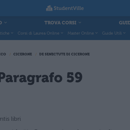
O
TROVA CORSI
GUID
tiche
Corsi di Laurea Online
Master Online
Guide Utili
ICO
CICERONE
DE SENECTUTE DI CICERONE
Paragrafo 59
tis libri