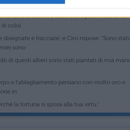
promanavano dai fiori, disse che egli ammirava non
 di colui
e disegnate e tracciate; e Ciro rispose: “Sono stat
 miei sono
 molti di questi alberi sono stati piantati di mia mano
corpo e l’abbigliamento persiano con molto oro e
ione in
erché la fortuna si sposa alla tua virtù.”