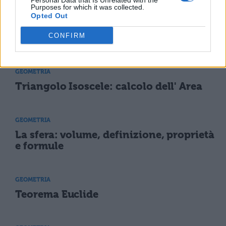
Personal Data that Is Unrelated with the
Purposes for which it was collected.
Il prisma retto e
Opted Out
regolare
CONFIRM
GEOMETRIA
Triangolo Isoscele: calcolo dell' Area
GEOMETRIA
La sfera: volume, definizione, proprietà
e formule
GEOMETRIA
Teorema Euclide