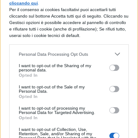
cliccando qui
.
UNI 6592-69 (e la sua dimensione
Per il consenso ai cookies facoltativi puoi accettarli tutti
cliccando sul bottone Accetta tutti qui di seguito. Cliccando su
principale, il foro, é di 10,5mm).
(segue nel
Gestisci opzioni è possibile accedere al pannello di controllo
file da scaricare)
e rifiutare tutti i cookie (anche di profilazione); Se rifiuti tutto,
userai solo i cookie tecnici di default.
Scarica il contenuto
Personal Data Processing Opt Outs
I want to opt-out of the Sharing of my
personal data.
Opted In
TI POTREBBE INTERESSARE
I want to opt-out of the Sale of my
Personal Data.
GEOMETRIA
Opted In
La piramide retta e
regolare: caratteristiche
I want to opt-out of processing my
Personal Data for Targeted Advertising.
ed esercizi
Opted In
I want to opt-out of Collection, Use,
Retention, Sale, and/or Sharing of my
GEOMETRIA