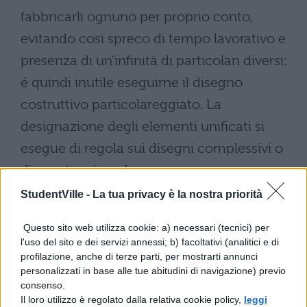
fabbricarli ognuno per proprio conto,
evitando così spreco di tempo lavorativo e
presenza di un’infinità di particolari diversi:
é quindi inutile eseguirne il disegno
costruttivo particolareggiato. La
designazione degli elementi unificati si
esegue di regola sui disegni complessivi o
di montaggio e deve essere sempre
completata dal numero tabella UNI nella
StudentVille -
La tua privacy è la nostra priorità
quale é trattato l’elemento in questione.
Questo sito web utilizza cookie: a) necessari (tecnici) per
Così ad esempio, se in corrispondenza di
l'uso del sito e dei servizi annessi; b) facoltativi (analitici e di
una rosetta vi é la indicazione: 10,5 UNI
profilazione, anche di terze parti, per mostrarti annunci
personalizzati in base alle tue abitudini di navigazione) previo
6592-69 significa che é del tipo lavorato per
consenso.
Il loro utilizzo è regolato dalla relativa cookie policy,
dadi esagonali, considerato nella tabella
leggi