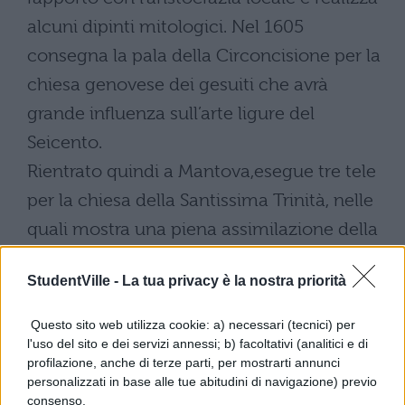
alcuni dipinti mitologici. Nel 1605
consegna la pala della Circoncisione per la
chiesa genovese dei gesuiti che avrà
grande influenza sull’arte ligure del
Seicento.
Rientrato quindi a Mantova,esegue tre tele
per la chiesa della Santissima Trinità, nelle
quali mostra una piena assimilazione della
tradizione artistica italiana da Raffaello a
StudentVille -
La tua privacy è la nostra priorità
Correggio, da Tiziano ad Annibale Carracci.
Nel 1605 è di nuovo a Roma, presso il
Questo sito web utilizza cookie: a) necessari (tecnici) per
fratello bibliotecario del Cardinale Colonna,
l'uso del sito e dei servizi annessi; b) facoltativi (analitici e di
profilazione, anche di terze parti, per mostrarti annunci
ma l’anno seguente interrompe
personalizzati in base alle tue abitudini di navigazione) previo
temporaneamente il soggiorno romano per
consenso.