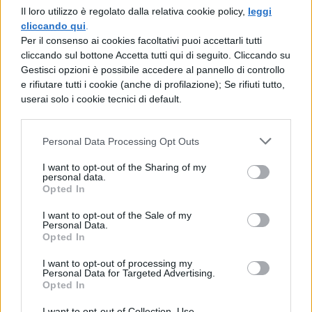
Il loro utilizzo è regolato dalla relativa cookie policy,
leggi
recarsi a Genova, dove dipinge i ritratti di
cliccando qui
.
Per il consenso ai cookies facoltativi puoi accettarli tutti
Brigida Spinola Doria e Gian Carlo Doria a
cliccando sul bottone Accetta tutti qui di seguito. Cliccando su
cavallo. Entra quindi in rapporto con gli
Gestisci opzioni è possibile accedere al pannello di controllo
e rifiutare tutti i cookie (anche di profilazione); Se rifiuti tutto,
oratoriani per i quali dipinge la pala
userai solo i cookie tecnici di default.
dell’altare maggiore nella Chiesa Nuova
che, rifiutata, viene sostituita da una nuova
Personal Data Processing Opt Outs
versione a trittico comprendente
I want to opt-out of the Sharing of my
L’adorazione della Vergine nello scomparto
personal data.
Opted In
centrale e due gruppi di santi ai lati. Carico
I want to opt-out of the Sale of my
di impetuosa energia dinamica e spaziale e
Personal Data.
Opted In
vivacizzato da una pittura calda e sontuosa,
il dipinto costituisce una straordinaria
I want to opt-out of processing my
Personal Data for Targeted Advertising.
Opted In
anticipazione di temi e valori che saranno
propri del Barocco romano.
I want to opt-out of Collection, Use,