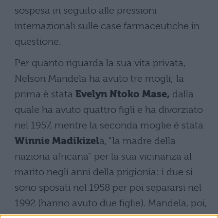
sospesa in seguito alle pressioni
internazionali sulle case farmaceutiche in
questione.
Per quanto riguarda la sua vita privata,
Nelson Mandela ha avuto tre mogli; la
prima è stata
Evelyn Ntoko Mase,
dalla
quale ha avuto quattro figli e ha divorziato
nel 1957, mentre la seconda moglie è stata
Winnie Madikizel
a, “la madre della
naziona africana” per la sua vicinanza al
marito negli anni della prigionia: i due si
sono sposati nel 1958 per poi separarsi nel
1992 (hanno avuto due figlie). Mandela, poi,