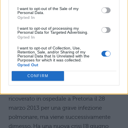
a Londra, a Hyde Park, si è svolto un
I want to opt-out of the Sale of my
grande concerto per celebrare i suoi
Personal Data.
Opted In
novant’anni
e il suo impegno nella lotta
I want to opt-out of processing my
contro il razzismo e l’AIDS: Mandela si è
Personal Data for Targeted Advertising.
Opted In
presentato al concerto, ricevendo
I want to opt-out of Collection, Use,
l’ovazione di circa 500 mila persone.
Retention, Sale, and/or Sharing of my
Personal Data that Is Unrelated with the
Purposes for which it was collected.
L’anno successivo i grandi dello spettacolo,
Opted Out
della politica e della cultura mondiale gli
CONFIRM
hanno dedicato un grandissimo tributo a
New York chiamato
Mandela Day
. Viene
ricoverato in ospedale a Pretoria il 28
marzo 2013 per una grave infezione
polmonare, ma viene successivamente
dimesso. Ha una nuova crisi l’8 giugno