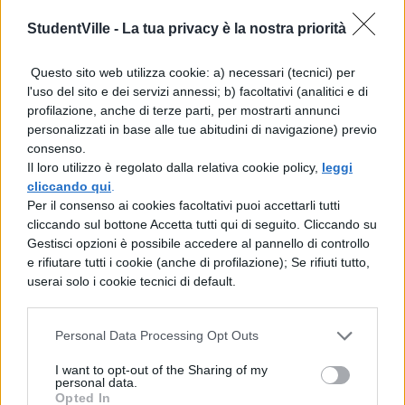
ottantenne, si è risposato con la
cinquantenne
Graça Michel,
vedova del
StudentVille -
La tua privacy è la nostra priorità
presidente del Mozambico, assassinato in
Questo sito web utilizza cookie: a) necessari (tecnici) per
un incidente aereo organizzato dai servizi
l'uso del sito e dei servizi annessi; b) facoltativi (analitici e di
profilazione, anche di terze parti, per mostrarti annunci
segreti del regime segregazionista.
personalizzati in base alle tue abitudini di navigazione) previo
consenso.
Nel giugno 2004, all’età di 85 anni, Mandela
Il loro utilizzo è regolato dalla relativa cookie policy,
leggi
ha annunciato il ritiro dalla vita pubblica
cliccando qui
.
Per il consenso ai cookies facoltativi puoi accettarli tutti
per potere stare vicino alla famiglia.
cliccando sul bottone Accetta tutti qui di seguito. Cliccando su
Tuttavia, il 23 luglio di quell’anno la città di
Gestisci opzioni è possibile accedere al pannello di controllo
e rifiutare tutti i cookie (anche di profilazione); Se rifiuti tutto,
Johannesburg gli ha conferito
userai solo i cookie tecnici di default.
l’onorificenza
“Freedom of the City”
,
paragonabile alla consegna delle chiavi
Personal Data Processing Opt Outs
della città, con una cerimonia che si è
I want to opt-out of the Sharing of my
personal data.
tenuta a Orlanda, Soweto. Il 27 giugno 2008
Opted In