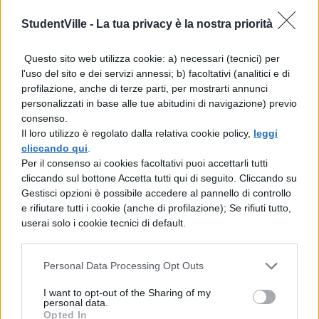
sempre tantissime, in secondo luogo chi ò
StudentVille -
La tua privacy è la nostra priorità
primo non sempre effettua buone scelte; Er
racconta che nel suo caso chi scelse per
Questo sito web utilizza cookie: a) necessari (tecnici) per
l'uso del sito e dei servizi annessi; b) facoltativi (analitici e di
primo scelse la tirannide che gli aveva fatto
profilazione, anche di terze parti, per mostrarti annunci
una buona impressione (infatti lassù si
personalizzati in base alle tue abitudini di navigazione) previo
consenso.
vedono le cose sotto forma di oggetti: forse
Il loro utilizzo è regolato dalla relativa cookie policy,
leggi
la tirannide aveva dei bei colori, chi lo sa?).
cliccando qui
.
Per il consenso ai cookies facoltativi puoi accettarli tutti
Costui, non appena si era accorto di ciò che
cliccando sul bottone Accetta tutti qui di seguito. Cliccando su
comportava l’essere tiranno, non voleva più
Gestisci opzioni è possibile accedere al pannello di controllo
e rifiutare tutti i cookie (anche di profilazione); Se rifiuti tutto,
esserlo, ma era troppo tardi: le Moire gli
userai solo i cookie tecnici di default.
danno l’incarico di tiranno e lo lanciano
sulla terra, dopo averlo immerso nel fiume
Personal Data Processing Opt Outs
Lete perchò dimentichi (Er chiaramente
I want to opt-out of the Sharing of my
personal data.
non ò stato immerso). Er dice che per
Opted In