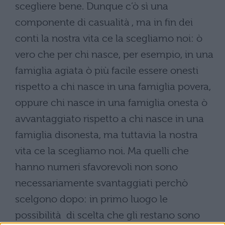
scegliere bene. Dunque c’ò sì una
componente di casualità , ma in fin dei
conti la nostra vita ce la scegliamo noi: ò
vero che per chi nasce, per esempio, in una
famiglia agiata ò più facile essere onesti
rispetto a chi nasce in una famiglia povera,
oppure chi nasce in una famiglia onesta ò
avvantaggiato rispetto a chi nasce in una
famiglia disonesta, ma tuttavia la nostra
vita ce la scegliamo noi. Ma quelli che
hanno numeri sfavorevoli non sono
necessariamente svantaggiati perchò
scelgono dopo: in primo luogo le
possibilità di scelta che gli restano sono