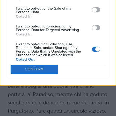
ultima era arrivata l’anima di Ulisse e che,
I want to opt-out of the Sale of my
stanca della passata vita “movimentata”,
Personal Data.
Opted In
scelse la vita di un comune cittadino.
I want to opt-out of processing my
Platone fa notare che di solito chi veniva
Personal Data for Targeted Advertising.
Opted In
dal Paradiso tendeva ad effettuare scelte
sbagliate, mentre chi veniva dal Purgatorio
I want to opt-out of Collection, Use,
Retention, Sale, and/or Sharing of my
Personal Data that Is Unrelated with the
e aveva sofferto sceglieva bene. Infatti chi
Purposes for which it was collected.
Opted Out
aveva vissuto per 1000 anni di beatitudine
si era scordato di che cosa fosse la
CONFIRM
sofferenza. Quindi chi ha sofferto sceglie
bene e sceglie una buona vita che lo
porterà al Paradiso, mentre chi ha goduto
sceglie male e dopo che ri-morirà finirà in
Purgatorio. Pare quindi un circolo vizioso,