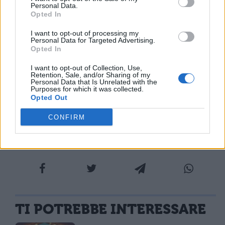
Personal Data.
mali che tutta la nostra era vide per anni,
Opted In
almeno fino a quando ripercorrerò con
I want to opt-out of processing my
Personal Data for Targeted Advertising.
tutta la mente quei tempi antichi, libero da
Opted In
ogni preoccupazione che possa tuttavia
I want to opt-out of Collection, Use,
Retention, Sale, and/or Sharing of my
rendere turbato l’animo dello scrittore,
Personal Data that Is Unrelated with the
Purposes for which it was collected.
nonostante non lo faccia deflettere dal
Opted Out
vero.
CONFIRM
TI POTREBBE INTERESSARE