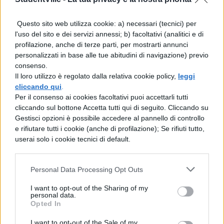
sarà oscurata,mi consolerò per la nobiltà e
Questo sito web utilizza cookie: a) necessari (tecnici) per
magnificenza di coloro che oscureranno il
l'uso del sito e dei servizi annessi; b) facoltativi (analitici e di
profilazione, anche di terze parti, per mostrarti annunci
mio nome. La questione è di grande
personalizzati in base alle tue abitudini di navigazione) previo
portata, poichè risale a oltre 700 anni fa, e
consenso.
Il loro utilizzo è regolato dalla relativa cookie policy,
leggi
che partita da umili origini è cresciuta così
cliccando qui
.
tanto che si affatica per la sua
Per il consenso ai cookies facoltativi puoi accettarli tutti
cliccando sul bottone Accetta tutti qui di seguito. Cliccando su
magnificenza; non ho dubbi che alla
Gestisci opzioni è possibile accedere al pannello di controllo
maggior parte dei lettori saranno di scarso
e rifiutare tutti i cookie (anche di profilazione); Se rifiuti tutto,
userai solo i cookie tecnici di default.
piacere le prime origini e i fatti più vicini
alle origini, per la fretta di arrivare ai nuovi
Personal Data Processing Opt Outs
eventi, in cui le forze del popolo dominante
I want to opt-out of the Sharing of my
da lungo tempo si consumano in sè stesse;
personal data.
Opted In
io invece chiedo proprio questo premio per
la fatica, che mi allontani dalla vista dei
I want to opt-out of the Sale of my