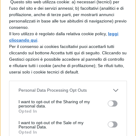
Questo sito web utilizza cookie: a) necessari (tecnici) per
aumenti del salario e delle garanzie contro
l'uso del sito e dei servizi annessi; b) facoltativi (analitici e di
il licenziamento. I contadini, soprattutto i
profilazione, anche di terze parti, per mostrarti annunci
personalizzati in base alle tue abitudini di navigazione) previo
braccianti, volevano la riforma agraria che
consenso.
era stata promessa dopo la disfatta di
Il loro utilizzo è regolato dalla relativa cookie policy,
leggi
cliccando qui
.
Caporetto. A portare avanti le motivazioni
Per il consenso ai cookies facoltativi puoi accettarli tutti
cliccando sul bottone Accetta tutti qui di seguito. Cliccando su
dei lavoratori furono soprattutto le
Gestisci opzioni è possibile accedere al pannello di controllo
organizzazioni sindacali. Per contrastare i
e rifiutare tutti i cookie (anche di profilazione); Se rifiuti tutto,
userai solo i cookie tecnici di default.
lavoratori, anche i padroni si unirono in
sindacato.
Personal Data Processing Opt Outs
Giolitti
I want to opt-out of the Sharing of my
personal data.
Opted In
Nel 1920 nacque la Confederazione
I want to opt-out of the Sale of my
Generale dell’industria. Nello stesso anno la
Personal Data.
Opted In
situazione precipitò. Questo perché gli