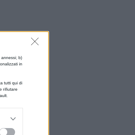
i annessi; b)
onalizzati in
 tutti qui di
 rifiutare
ault.