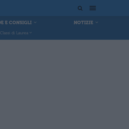
E E CONSIGLI
NOTIZIE
Classi di Laurea