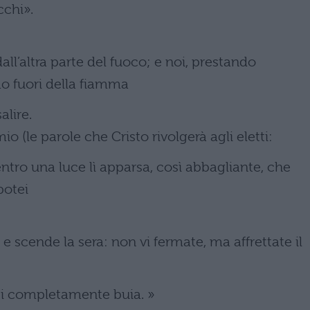
cchi».
l’altra parte del fuoco; e noi, prestando
o fuori della fiamma
alire.
o (le parole che Cristo rivolgerà agli eletti:
entro una luce lì apparsa, così abbagliante, che
potei
 e scende la sera: non vi fermate, ma affrettate il
ti completamente buia. »