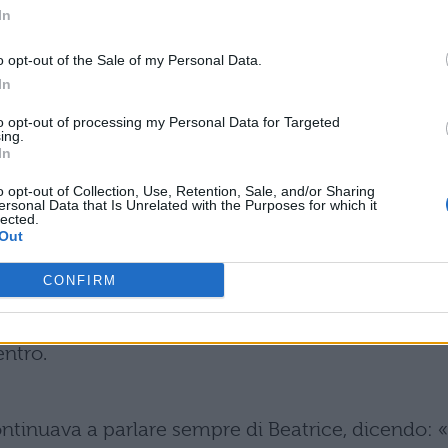
In
e disse: «Come! ce ne vogliamo ancora star di qua?
o opt-out of the Sale of my Personal Data.
In
to opt-out of processing my Personal Data for Targeted
e con la promessa di un frutto.
ing.
In
e, pregando Stazio di venire
o opt-out of Collection, Use, Retention, Sale, and/or Sharing
ersonal Data that Is Unrelated with the Purposes for which it
iviso per un lungo tratto di cammino (procedend
lected.
Out
CONFIRM
tato in un vetro incandescente per rinfrescarmi,
entro.
ontinuava a parlare sempre di Beatrice, dicendo: «