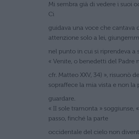
Mi sembra già di vedere i suoi o
Ci
guidava una voce che cantava dal
attenzione solo a lei, giungemm
nel punto in cui si riprendeva a s
« Venite, o benedetti del Padre mi
cfr. Matteo XXV, 34) », risuonò d
sopraffece la mia vista e non la 
guardare.
« II sole tramonta » soggiunse, «
passo, finché la parte
occidentale del cielo non diven