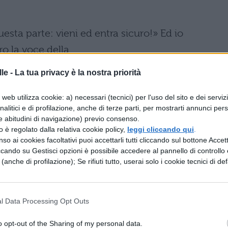
esta parte: vieni ed entra sicuro!» Ed io
o la voce della
ubbidire a Virgilio).
le -
La tua privacy è la nostra priorità
re fermo e duro, un poco turbato, disse:
web utilizza cookie: a) necessari (tecnici) per l'uso del sito e dei serviz
analitici e di profilazione, anche di terze parti, per mostrarti annunci pers
stacolo ti divide da Beatrice ».
e abitudini di navigazione) previo consenso.
 occhi davanti a Tisbe che
zzo è regolato dalla relativa cookie policy,
leggi cliccando qui
.
so ai cookies facoltativi puoi accettarli tutti cliccando sul bottone Accetta
a guardò, nel momento in cui il gelso divenne
ccando su Gestisci opzioni è possibile accedere al pannello di controllo e
e (anche di profilazione); Se rifiuti tutto, userai solo i cookie tecnici di def
o,
l Data Processing Opt Outs
a, mi volsi verso la mia saggia guida, udendo il
e sempre nella
o opt-out of the Sharing of my personal data.