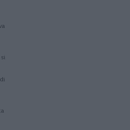
va
si
di
ta