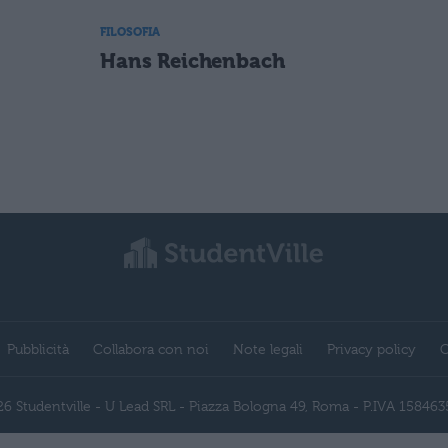
FILOSOFIA
Hans Reichenbach
Pubblicità
Collabora con noi
Note legali
Privacy policy
C
6 Studentville - U Lead SRL - Piazza Bologna 49, Roma - P.IVA 15846