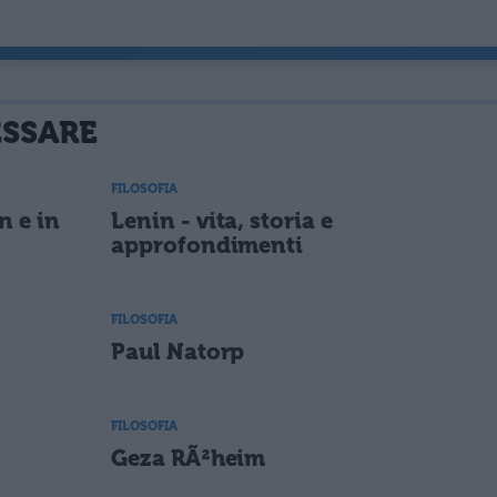
ESSARE
FILOSOFIA
n e in
Lenin - vita, storia e
approfondimenti
FILOSOFIA
Paul Natorp
FILOSOFIA
Geza RÃ²heim