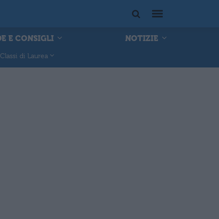
E E CONSIGLI
NOTIZIE
Classi di Laurea