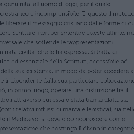
a genuinità all’uomo di oggi, per il quale
o estraneo e incomprensibile. E’ questo il metod
e liberare il messaggio cristiano dalle forme di cu
Sacre Scritture, non per smentire queste ultime, m
universale che sottende le rappresentazioni
inata civiltà che le ha espresse. Si tratta di
ca ed essenziale della Scrittura, accessibile ad
 della sua esistenza, in modo da poter accedere a
e indipendente dalla sua particolare collocazion
, in primo luogo, operare una distinzione tra il
mboli attraverso cui essa ò stata tramandata, sia
n i relativi influssi di marca ellenistica), sia nell
e il Medioevo; si deve cioò riconoscere come
ppresentazione che costringa il divino in categorie