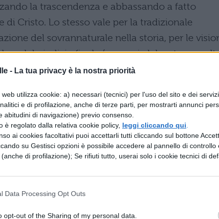
ndo la trascendenza e abbassando a fatto
i Cristo. Lo stesso vale per la tradizionale
one del sovrannaturale nella storia, per le visio
do o del giudizio finale (comuni, del resto, a molt
he per molte verità dogmatiche espresse in forme
le -
La tua privacy è la nostra priorità
uto di fede. Per cogliere quest’ultimo ò necessar
web utilizza cookie: a) necessari (tecnici) per l'uso del sito e dei serviz
i sacri, sia animato da un’attiva precomprensione
analitici e di profilazione, anche di terze parti, per mostrarti annunci pers
canza rende muto il rapporto e impossibile la
e abitudini di navigazione) previo consenso.
zzo è regolato dalla relativa cookie policy,
leggi cliccando qui
.
o e la risposta dei testi: ” la demitizzazione vuo
so ai cookies facoltativi puoi accettarli tutti cliccando sul bottone Accetta
ccando su Gestisci opzioni è possibile accedere al pannello di controllo e
tenzione del mito, cioò quella di parlare
e (anche di profilazione); Se rifiuti tutto, userai solo i cookie tecnici di def
sere fondata e limitata da una potenza dell’aldilà
on ò percepibile dal pensiero oggettivamente. 
tizzazione ò una critica dell’immagine del mondo
l Data Processing Opt Outs
n cui essa nasconde la vera intenzione del mito
o opt-out of the Sharing of my personal data.