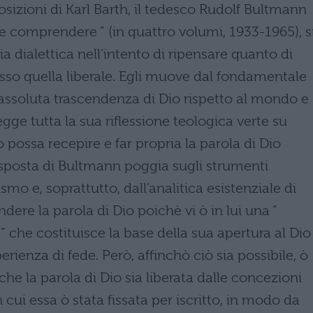
sizioni di Karl Barth, il tedesco Rudolf Bultmann
 e comprendere ” (in quattro volumi, 1933-1965), s
a dialettica nell’intento di ripensare quanto di
so quella liberale. Egli muove dal fondamentale
’assoluta trascendenza di Dio rispetto al mondo e
ge tutta la sua riflessione teologica verte su
 possa recepire e far propria la parola di Dio
risposta di Bultmann poggia sugli strumenti
ismo e, soprattutto, dall’analitica esistenziale di
re la parola di Dio poichè vi ò in lui una ”
 che costituisce la base della sua apertura al Dio
perienza di fede. Però, affinchò ciò sia possibile, ò
e la parola di Dio sia liberata dalle concezioni
 cui essa ò stata fissata per iscritto, in modo da