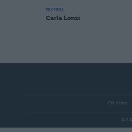
FILOSOFIA
Carla Lonzi
Chi siamo
© 202