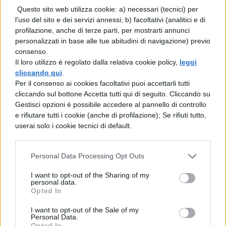
Questo sito web utilizza cookie: a) necessari (tecnici) per
Si trova nel lato sinistro dell’addome,
l'uso del sito e dei servizi annessi; b) facoltativi (analitici e di
profilazione, anche di terze parti, per mostrarti annunci
addossata allo stomaco. Essa svolge molti
personalizzati in base alle tue abitudini di navigazione) previo
compiti: fabbrica globuli bianchi, distrugge
consenso.
Il loro utilizzo è regolato dalla relativa cookie policy,
leggi
i globuli rossi invecchiati e inservibili, ne
cliccando qui
.
genera di nuovi. Inoltre, funziona da
Per il consenso ai cookies facoltativi puoi accettarli tutti
cliccando sul bottone Accetta tutti qui di seguito. Cliccando su
serbatoio per il sangue.
Gestisci opzioni è possibile accedere al pannello di controllo
e rifiutare tutti i cookie (anche di profilazione); Se rifiuti tutto,
La linfa scorrendo verso le vene, incontra
userai solo i cookie tecnici di default.
due “stazioni”, dette linfonodi, in cui
avvengono due cose molto importanti:
Personal Data Processing Opt Outs
I want to opt-out of the Sharing of my
Vengono prodotti i globuli bianchi
personal data.
Opted In
Le particelle estranee, per esempio
I want to opt-out of the Sale of my
Personal Data.
cellule cancerogene, i batteri, ecc.
Opted In