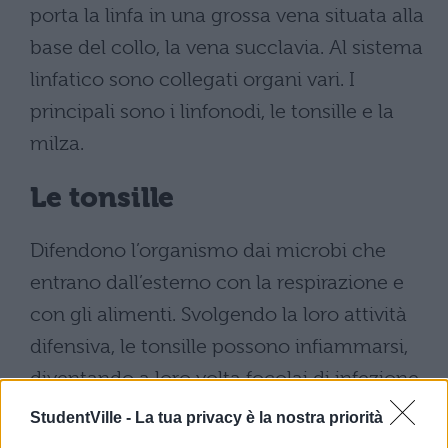
porta la linfa in una grossa vena situata alla
base del collo, la vena succlavia. Al sistema
linfatico sono collegati organi vari. I
principali sono i linfonodi, le tonsille e la
milza.
Le tonsille
Difendono l’organismo dai microbi che
entrano dall’esterno con la respirazione e
con gli alimenti. Svolgendo la loro attività
difensiva, le tonsille possono infiammarsi,
diventando a loro volta focolai di infezione.
StudentVille -
La tua privacy è la nostra priorità
La milza