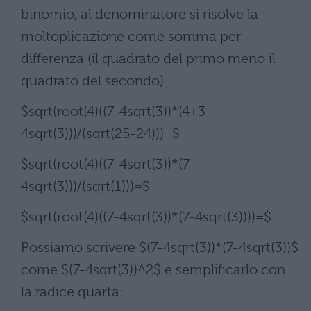
binomio, al denominatore si risolve la
moltoplicazione come somma per
differenza (il quadrato del primo meno il
quadrato del secondo)
$sqrt(root(4)((7-4sqrt(3))*(4+3-
4sqrt(3)))/(sqrt(25-24)))=$
$sqrt(root(4)((7-4sqrt(3))*(7-
4sqrt(3)))/(sqrt(1)))=$
$sqrt(root(4)((7-4sqrt(3))*(7-4sqrt(3))))=$
Possiamo scrivere $(7-4sqrt(3))*(7-4sqrt(3))$
come $(7-4sqrt(3))^2$ e semplificarlo con
la radice quarta: