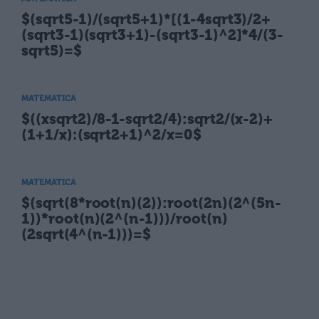
$(sqrt5-1)/(sqrt5+1)*[(1-4sqrt3)/2+
(sqrt3-1)(sqrt3+1)-(sqrt3-1)^2]*4/(3-
sqrt5)=$
MATEMATICA
$((xsqrt2)/8-1-sqrt2/4):sqrt2/(x-2)+
(1+1/x):(sqrt2+1)^2/x=0$
MATEMATICA
$(sqrt(8*root(n)(2)):root(2n)(2^(5n-
1))*root(n)(2^(n-1)))/root(n)
(2sqrt(4^(n-1)))=$