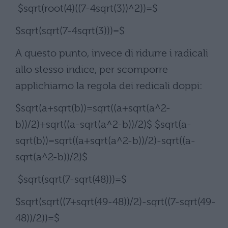
$sqrt(root(4)((7-4sqrt(3))^2))=$
$sqrt(sqrt(7-4sqrt(3)))=$
A questo punto, invece di ridurre i radicali
allo stesso indice, per scomporre
applichiamo la regola dei redicali doppi:
$sqrt(a+sqrt(b))=sqrt((a+sqrt(a^2-
b))/2)+sqrt((a-sqrt(a^2-b))/2)$ $sqrt(a-
sqrt(b))=sqrt((a+sqrt(a^2-b))/2)-sqrt((a-
sqrt(a^2-b))/2)$
$sqrt(sqrt(7-sqrt(48)))=$
$sqrt(sqrt((7+sqrt(49-48))/2)-sqrt((7-sqrt(49-
48))/2))=$