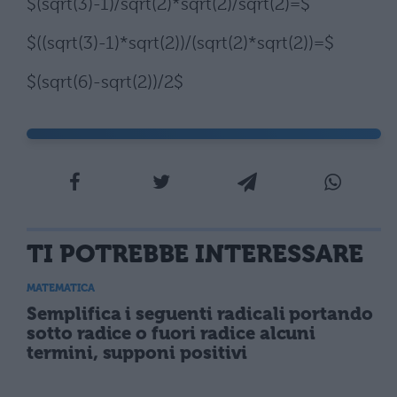
$(sqrt(3)-1)/sqrt(2)*sqrt(2)/sqrt(2)=$
$((sqrt(3)-1)*sqrt(2))/(sqrt(2)*sqrt(2))=$
$(sqrt(6)-sqrt(2))/2$
TI POTREBBE INTERESSARE
MATEMATICA
Semplifica i seguenti radicali portando
sotto radice o fuori radice alcuni
termini, supponi positivi