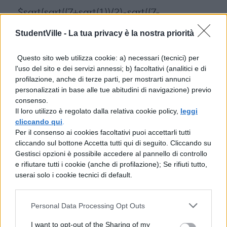
$sqrt(sqrt((7+sqrt(1))/2)-sqrt((7-
sqrt(1))/2))=$
StudentVille -
La tua privacy è la nostra priorità
$sqrt(sqrt((7+1)/2)-sqrt((7-1)/2))=$
Questo sito web utilizza cookie: a) necessari (tecnici) per
l'uso del sito e dei servizi annessi; b) facoltativi (analitici e di
$sqrt(sqrt(8/2)-sqrt(6/2))=$
profilazione, anche di terze parti, per mostrarti annunci
personalizzati in base alle tue abitudini di navigazione) previo
$sqrt(sqrt(4)-sqrt(3))=$
consenso.
Il loro utilizzo è regolato dalla relativa cookie policy,
leggi
$sqrt(2-sqrt(3))=$
cliccando qui
.
Per il consenso ai cookies facoltativi puoi accettarli tutti
Si applica ancora la regola dei ragicali
cliccando sul bottone Accetta tutti qui di seguito. Cliccando su
Gestisci opzioni è possibile accedere al pannello di controllo
doppi:
e rifiutare tutti i cookie (anche di profilazione); Se rifiuti tutto,
userai solo i cookie tecnici di default.
$sqrt((2+sqrt(4-3))/2)-sqrt((2-sqrt(4-3))/2)=$
$sqrt((2+sqrt(1))/2)-sqrt((2-sqrt(1))/2)=$
Personal Data Processing Opt Outs
$sqrt((2+1)/2)-sqrt((2-1)/2)=$
I want to opt-out of the Sharing of my