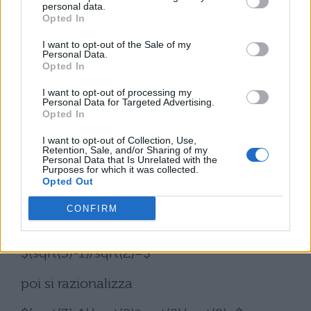
personal data.
Opted In
$sqrt(3/2)-sqrt(1/2)=$
I want to opt-out of the Sale of my
Possiamo scomporre i radicali $sqrt(3/2)$ e
Personal Data.
Opted In
$sqrt(1/2)$ come
I want to opt-out of processing my
Personal Data for Targeted Advertising.
$sqrt(3)/(sqrt(2))$ e $sqrt(1)/(sqrt(2))$,
Opted In
quindi
I want to opt-out of Collection, Use,
Retention, Sale, and/or Sharing of my
$sqrt(3)/(sqrt(2))-sqrt(1)/(sqrt(2))=$
Personal Data that Is Unrelated with the
Purposes for which it was collected.
Opted Out
$sqrt(3)/(sqrt(2))-1/(sqrt(2))=$
CONFIRM
Sommando i due radicali otteniamo
$(sqrt(3)-1)/sqrt(2)=$
poi si razionalizza