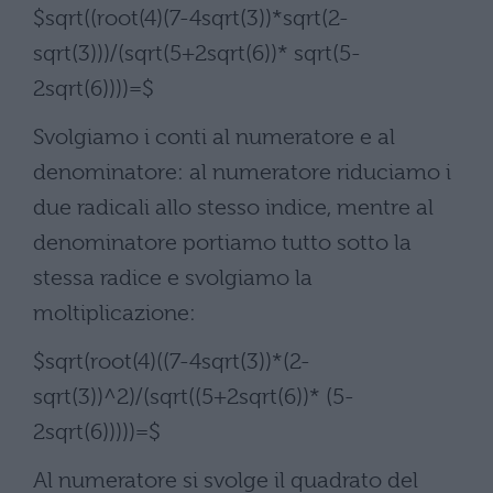
$sqrt((root(4)(7-4sqrt(3))*sqrt(2-
sqrt(3)))/(sqrt(5+2sqrt(6))* sqrt(5-
2sqrt(6))))=$
Svolgiamo i conti al numeratore e al
denominatore: al numeratore riduciamo i
due radicali allo stesso indice, mentre al
denominatore portiamo tutto sotto la
stessa radice e svolgiamo la
moltiplicazione:
$sqrt(root(4)((7-4sqrt(3))*(2-
sqrt(3))^2)/(sqrt((5+2sqrt(6))* (5-
2sqrt(6)))))=$
Al numeratore si svolge il quadrato del