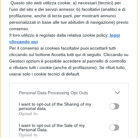
1024))/(2(3sqrt2+4))=$
Questo sito web utilizza cookie: a) necessari (tecnici) per
l'uso del sito e dei servizi annessi; b) facoltativi (analitici e di
$x=
profilazione, anche di terze parti, per mostrarti annunci
personalizzati in base alle tue abitudini di navigazione) previo
(20sqrt2+40)pmsqrt(128)/(2(3sqrt2+4))=$
consenso.
Il loro utilizzo è regolato dalla relativa cookie policy,
leggi
128 si può scomporre come $2^6*2$,
cliccando qui
.
quindi come $8^2*2$.
Per il consenso ai cookies facoltativi puoi accettarli tutti
cliccando sul bottone Accetta tutti qui di seguito. Cliccando su
Possiamo trasportare fuori radice 8.
Gestisci opzioni è possibile accedere al pannello di controllo
e rifiutare tutti i cookie (anche di profilazione); Se rifiuti tutto,
userai solo i cookie tecnici di default.
$x=(20sqrt2+40)pm8sqrt2/(2(3sqrt2+4))=$
$x1=(20sqrt2+40+8sqrt2)/(2(3sqrt2+4))=
Personal Data Processing Opt Outs
(28sqrt2+40)/(2(3sqrt2+4))=$
I want to opt-out of the Sharing of my
personal data.
$(4(7sqrt2+10))/(2(3sqrt2+4))=
Opted In
(2(7sqrt2+10))/(3sqrt2+4)$
I want to opt-out of the Sale of my
Personal Data.
Razionalizziamo:
Opted In