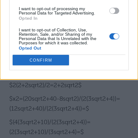
I want to opt-out of processing my
$(2(7sqrt2+10))/(3sqrt2+4)*(3sqrt2-
Personal Data for Targeted Advertising.
Opted In
4)/(3sqrt2-4)=$
I want to opt-out of Collection, Use,
$(2(7sqrt2+10)*(3sqrt2-4))/((3sqrt2+4)*
Retention, Sale, and/or Sharing of my
Personal Data that Is Unrelated with the
Purposes for which it was collected.
(3sqrt2-4))=$
Opted Out
$(84+60sqrt2-80-56sqrt2)/(18-16)=$
CONFIRM
$(4+4sqrt2)/2=$
$2(2+2sqrt2)/2=2+2sqrt2$
$x2=(20sqrt2+40-8sqrt2)/(2(3sqrt2+4))=
(12sqrt2+40)/(2(3sqrt2+4))=$
$(4(3sqrt2+10)/(2(3sqrt2+4))=
(2(3sqrt2+10)/(3sqrt2+4)=$