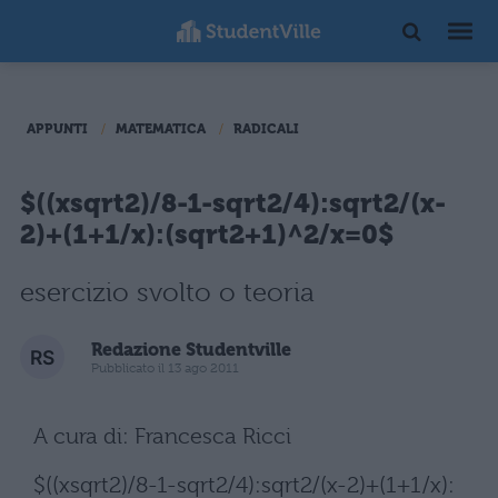
APPUNTI
MATEMATICA
RADICALI
$((xsqrt2)/8-1-sqrt2/4):sqrt2/(x-
2)+(1+1/x):(sqrt2+1)^2/x=0$
esercizio svolto o teoria
Redazione Studentville
Pubblicato il 13 ago 2011
A cura di: Francesca Ricci
$((xsqrt2)/8-1-sqrt2/4):sqrt2/(x-2)+(1+1/x):