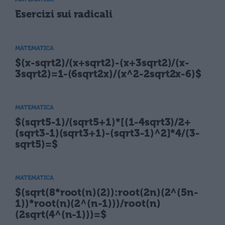
Esercizi sui radicali
MATEMATICA
$(x-sqrt2)/(x+sqrt2)-(x+3sqrt2)/(x-
3sqrt2)=1-(6sqrt2x)/(x^2-2sqrt2x-6)$
MATEMATICA
$(sqrt5-1)/(sqrt5+1)*[(1-4sqrt3)/2+
(sqrt3-1)(sqrt3+1)-(sqrt3-1)^2]*4/(3-
sqrt5)=$
MATEMATICA
$(sqrt(8*root(n)(2)):root(2n)(2^(5n-
1))*root(n)(2^(n-1)))/root(n)
(2sqrt(4^(n-1)))=$