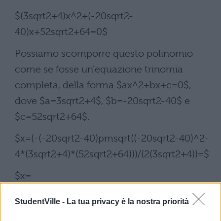
$(3sqrt2+4)x^2+(-20sqrt2-
40)x+52sqrt2+64=0$
Possiamo scomporre questo polinomio
come se fosse un'equazione trinomia
completa, della forma $ax^2+bx+c=0$,
dove $a=3sqrt2+4$, $b=-20sqrt2-40$ e
$c=52sqrt2+64$.
$x=(-(-20sqrt2-40)pmsqrt((-20sqrt2-40)^2-
4*(3sqrt2+4)*(52sqrt2+64)))/(2(3sqrt2+4))=$
$x=
(20sqrt2+40)pmsqrt((800+1600+1600sqrt2-
StudentVille -
La tua privacy è la nostra priorità
1248-768sqrt2-832sqrt2-