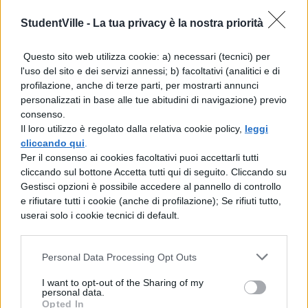
quotidianamente: ci serviamo degli oggetti
StudentVille -
intorno a noi ( moto, macchina, libri, penne,
La tua privacy è la nostra priorità
vestitiâ¦) per i nostri scopi. Peraltro, prima di
Questo sito web utilizza cookie: a) necessari (tecnici) per
illustrare il percorso interdisciplinare, Ã¨
l'uso del sito e dei servizi annessi; b) facoltativi (analitici e di
profilazione, anche di terze parti, per mostrarti annunci
necessario precisare che la
personalizzati in base alle tue abitudini di navigazione) previo
strumentalizzazione non necessariamente
consenso.
Il loro utilizzo è regolato dalla relativa cookie policy,
leggi
deve essere negativa, basta cogliere la
cliccando qui
.
giusta definizione del termine ( inizio
Per il consenso ai cookies facoltativi puoi accettarli tutti
cliccando sul bottone Accetta tutti qui di seguito. Cliccando su
pagina ) Eâ dura comprendere quali siano i
Gestisci opzioni è possibile accedere al pannello di controllo
maggiori artefici della strumentalizzazione
e rifiutare tutti i cookie (anche di profilazione); Se rifiuti tutto,
userai solo i cookie tecnici di default.
nel mondo, ma, se dovessi dire la prima
cosa che mi viene in mente, in relazione al
Personal Data Processing Opt Outs
discorso appena affrontato, direi â mass-
I want to opt-out of the Sharing of my
media â: ho seri dubbi sullâobiettivitÃ delle
personal data.
Opted In