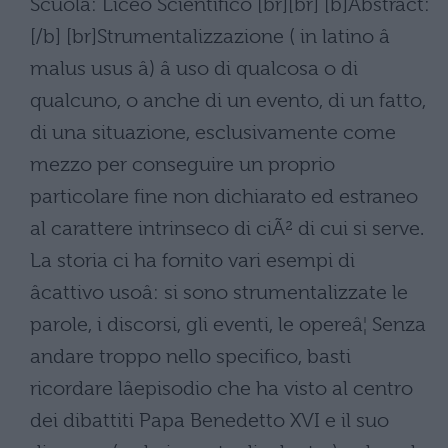
Scuola: Liceo Scientifico [br][br] [b]Abstract:
[/b] [br]Strumentalizzazione ( in latino â
malus usus â) â uso di qualcosa o di
qualcuno, o anche di un evento, di un fatto,
di una situazione, esclusivamente come
mezzo per conseguire un proprio
particolare fine non dichiarato ed estraneo
al carattere intrinseco di ciÃ² di cui si serve.
La storia ci ha fornito vari esempi di
âcattivo usoâ: si sono strumentalizzate le
parole, i discorsi, gli eventi, le opereâ¦ Senza
andare troppo nello specifico, basti
ricordare lâepisodio che ha visto al centro
dei dibattiti Papa Benedetto XVI e il suo