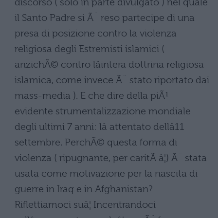
discorso ( solo in parte divulgato ) nel quale
il Santo Padre si Ã¨ reso partecipe di una
presa di posizione contro la violenza
religiosa degli Estremisti islamici (
anzichÃ© contro lâintera dottrina religiosa
islamica, come invece Ã¨ stato riportato dai
mass-media ). E che dire della piÃ¹
evidente strumentalizzazione mondiale
degli ultimi 7 anni: lâ attentato dellâ11
settembre. PerchÃ© questa forma di
violenza ( ripugnante, per caritÃ â¦) Ã¨ stata
usata come motivazione per la nascita di
guerre in Iraq e in Afghanistan?
Riflettiamoci suâ¦ Incentrandoci