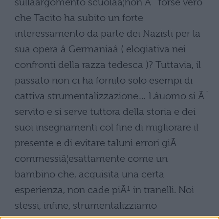
sullâargomento scuolaâ¦non Ã¨ forse vero
che Tacito ha subito un forte
interessamento da parte dei Nazisti per la
sua opera â Germaniaâ ( elogiativa nei
confronti della razza tedesca )? Tuttavia, il
passato non ci ha fornito solo esempi di
cattiva strumentalizzazione… Lâuomo si Ã¨
servito e si serve tuttora della storia e dei
suoi insegnamenti col fine di migliorare il
presente e di evitare taluni errori giÃ
commessiâ¦esattamente come un
bambino che, acquisita una certa
esperienza, non cade piÃ¹ in tranelli. Noi
stessi, infine, strumentalizziamo