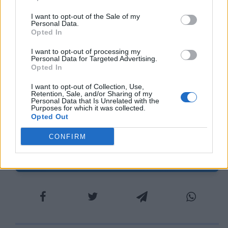
comunicazioni di massa, oggi. Al giÃ citato
I want to opt-out of the Sale of my
episodio del Papa, aggiungo la presunta
Personal Data.
Opted In
par condicio ( per la veritÃ , quasi mai
rispettata nel recente periodo di campagna
I want to opt-out of processing my
Personal Data for Targeted Advertising.
elettorale ), la pubblicazione di talune
Opted In
telefonate piuttosto che di tutte le stesse
I want to opt-out of Collection, Use,
Retention, Sale, and/or Sharing of my
negli scandali del passato ( Calciopoli 2006,
Personal Data that Is Unrelated with the
Purposes for which it was collected.
Vallettopoli e quantâaltro).
Opted Out
CONFIRM
Scarica il contenuto