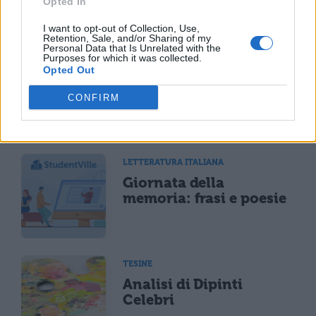
Opted In
I want to opt-out of Collection, Use,
Retention, Sale, and/or Sharing of my
Personal Data that Is Unrelated with the
Purposes for which it was collected.
TESINE
Opted Out
Tema svolto sulla Shoah
CONFIRM
LETTERATURA ITALIANA
Giornata della
memoria: frasi e poesie
TESINE
Analisi di Dipinti
Celebri