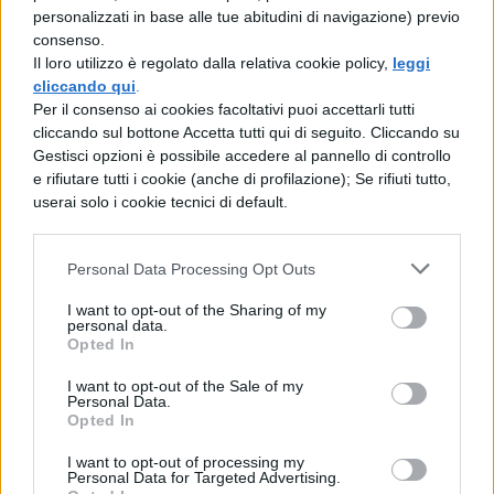
personalizzati in base alle tue abitudini di navigazione) previo
consenso.
Scarica il contenuto
Il loro utilizzo è regolato dalla relativa cookie policy,
leggi
cliccando qui
.
Per il consenso ai cookies facoltativi puoi accettarli tutti
cliccando sul bottone Accetta tutti qui di seguito. Cliccando su
Gestisci opzioni è possibile accedere al pannello di controllo
e rifiutare tutti i cookie (anche di profilazione); Se rifiuti tutto,
userai solo i cookie tecnici di default.
TI POTREBBE INTERESSARE
Personal Data Processing Opt Outs
TESINE
Giornata della Memoria
I want to opt-out of the Sharing of my
contro la mafia: temi e
personal data.
Opted In
appunti per il 21 marzo
I want to opt-out of the Sale of my
Personal Data.
Opted In
TESINE
27 gennaio: il Giorno
I want to opt-out of processing my
Personal Data for Targeted Advertising.
della Memoria