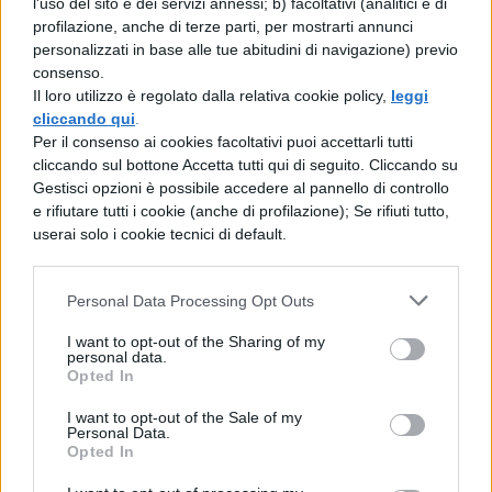
l'uso del sito e dei servizi annessi; b) facoltativi (analitici e di
profilazione, anche di terze parti, per mostrarti annunci
come una comune fotocopiatrice. Il
personalizzati in base alle tue abitudini di navigazione) previo
Mimete ricrea in tutto e per tutto il
consenso.
Il loro utilizzo è regolato dalla relativa cookie policy,
leggi
documento, le fibre e le imperfezioni della
cliccando qui
.
carta, le lacerazioni, le macchie âin un
Per il consenso ai cookies facoltativi puoi accettarli tutti
cliccando sul bottone Accetta tutti qui di seguito. Cliccando su
processo di duplicazione in cui nella esatta
Gestisci opzioni è possibile accedere al pannello di controllo
posizione di ogni singolo atomo del
e rifiutare tutti i cookie (anche di profilazione); Se rifiuti tutto,
userai solo i cookie tecnici di default.
modello viene fissato un atomo estratto
dalla miscela di alimentazione: carbonio
Personal Data Processing Opt Outs
dove era carbonio, azoto dove era azoto, e
I want to opt-out of the Sharing of my
cosÃ¬ via (…). Si trattava veramente di una
personal data.
Opted In
tecnica rivoluzionaria: la sintesi organica a
bassa temperatura, lâordine dal disordine in
I want to opt-out of the Sale of my
Personal Data.
silenzio, rapidamente e a buon mercato: il
Opted In
sogno di quattro generazioni di chimici.â