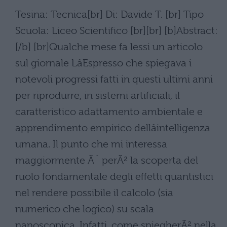
Tesina: Tecnica[br] Di: Davide T. [br] Tipo
Scuola: Liceo Scientifico [br][br] [b]Abstract:
[/b] [br]Qualche mese fa lessi un articolo
sul giornale LâEspresso che spiegava i
notevoli progressi fatti in questi ultimi anni
per riprodurre, in sistemi artificiali, il
caratteristico adattamento ambientale e
apprendimento empirico dellâintelligenza
umana. Il punto che mi interessa
maggiormente Ã¨ perÃ² la scoperta del
ruolo fondamentale degli effetti quantistici
nel rendere possibile il calcolo (sia
numerico che logico) su scala
nanoscopica. Infatti, come spiegherÃ² nella