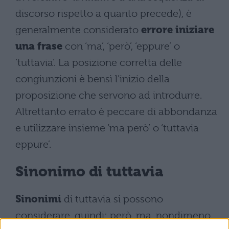
discorso rispetto a quanto precede), è
generalmente considerato
errore iniziare
una frase
con ‘ma’, ‘però’, ‘eppure’ o
‘tuttavia’. La posizione corretta delle
congiunzioni è bensì l’inizio della
proposizione che servono ad introdurre.
Altrettanto errato è peccare di abbondanza
e utilizzare insieme ‘ma però’ o ‘tuttavia
eppure’.
Sinonimo di tuttavia
Sinonimi
di tuttavia si possono
considerare, quindi: però, ma, nondimeno,