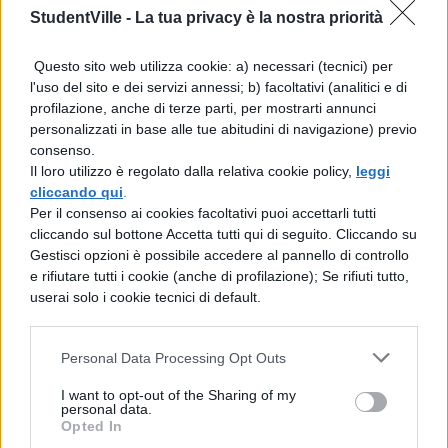
ciò nonostante, ciò nondimeno, con tutto
StudentVille -
La tua privacy è la nostra priorità
ciò, comunque, pure, eppure, ancora,
tuttora.
Questo sito web utilizza cookie: a) necessari (tecnici) per
l'uso del sito e dei servizi annessi; b) facoltativi (analitici e di
Tuttavia
in inglese
si traduce con la parola
profilazione, anche di terze parti, per mostrarti annunci
however.
personalizzati in base alle tue abitudini di navigazione) previo
consenso.
Il loro utilizzo è regolato dalla relativa cookie policy,
leggi
Frasi con tuttavia
cliccando qui
.
Per il consenso ai cookies facoltativi puoi accettarli tutti
Esempi di utilizzo nelle
frasi
sono:
cliccando sul bottone Accetta tutti qui di seguito. Cliccando su
Gestisci opzioni è possibile accedere al pannello di controllo
e rifiutare tutti i cookie (anche di profilazione); Se rifiuti tutto,
Quell’albergo mi era stato consigliato
userai solo i cookie tecnici di default.
da svariati amici, t. non mi ha
soddisfatto pienamente.
Personal Data Processing Opt Outs
I want to opt-out of the Sharing of my
Il terremoto è stato avvertito a diversi
personal data.
Opted In
chilometri dall’ epicentro, t. non ha