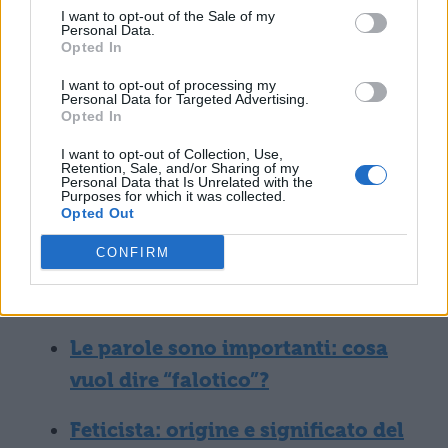
provocato danni alle infrastrutture.
I want to opt-out of the Sale of my
Personal Data.
Opted In
Questa notte ho dormito davvero
I want to opt-out of processing my
poco, t. alle sette ero già pronta per
Personal Data for Targeted Advertising.
Opted In
andare in ufficio.
I want to opt-out of Collection, Use,
Retention, Sale, and/or Sharing of my
Il test mi era parso complicatissimo,
Personal Data that Is Unrelated with the
Purposes for which it was collected.
purtuttavia l’ ho superato con il
Opted Out
massimo punteggio.
CONFIRM
Leggi anche:
Le parole sono importanti: cosa
vuol dire “falotico”?
Feticista: origine e significato del