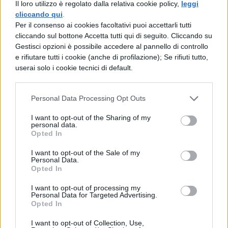
passati sono diversi. La scuola ha dunque
Il loro utilizzo è regolato dalla relativa cookie policy,
leggi
cliccando qui
.
una funzione importantissima e deve
Per il consenso ai cookies facoltativi puoi accettarli tutti
educare il ragazzo alla conoscenza del
cliccando sul bottone Accetta tutti qui di seguito. Cliccando su
Gestisci opzioni è possibile accedere al pannello di controllo
passato italiano, della letteratura e delle arti
e rifiutare tutti i cookie (anche di profilazione); Se rifiuti tutto,
userai solo i cookie tecnici di default.
dell’Italia, e guidare l’individuo verso il
rispetto della diversità culturale. Non
Personal Data Processing Opt Outs
cerchiamo di sostituire la nostra identità,
ma riempiamo piuttosto i vuoti. Un’identità
I want to opt-out of the Sharing of my
personal data.
non può essere creata dal nulla, come in un
Opted In
calderone magico. Un’identità va vissuta
I want to opt-out of the Sale of my
Personal Data.
storicamente per lungo tempo prima di
Opted In
confermarsi come tale, altrimenti rischia di
I want to opt-out of processing my
Personal Data for Targeted Advertising.
essere velocemente consumata e di
Opted In
lasciare dietro di sè solo quel senso di
I want to opt-out of Collection, Use,