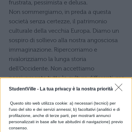
frustrata, pessimista e delusa.
Non sommergiamo, in preda a questa
società senza certezze, il patrimonio
culturale della vecchia Europa. Diamo un
sospiro di sollievo alla nostra angosciosa
immaginazione. Ripercorriamo e
rivalorizziamo la lunga storia
dell’Occidente. Non accettiamo
passivamente tutte le culture differenti, ma
scopriamole, confrontiamole con la nostra,
StudentVille -
La tua privacy è la nostra priorità
nella posizione di ascoltatori critici e
Questo sito web utilizza cookie: a) necessari (tecnici) per
tolleranti.
l'uso del sito e dei servizi annessi; b) facoltativi (analitici e di
Noi siamo quello che è stata la nostra vita,
profilazione, anche di terze parti, per mostrarti annunci
personalizzati in base alle tue abitudini di navigazione) previo
siamo persone diverse perché i nostri
consenso.