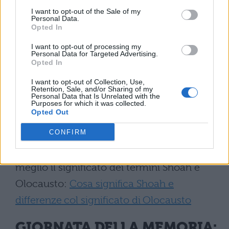
Tema sulla Shoah: tracce svolte
I want to opt-out of the Sale of my
Personal Data.
Opted In
Tema sullo sterminio degli ebrei: la
I want to opt-out of processing my
scaletta
Personal Data for Targeted Advertising.
Opted In
Se vuoi arricchire il tuo tema con una
I want to opt-out of Collection, Use,
Retention, Sale, and/or Sharing of my
citazione o una poesia ecco qualche
Personal Data that Is Unrelated with the
Purposes for which it was collected.
spunto utile:
Giornata della memoria: frasi
Opted Out
e poesie
CONFIRM
Leggi qui se invece vuoi comprendere
meglio il significato dei termini Shoah e
Olocausto:
Cosa significa Shoah e
differenze col significato di Olocausto
GIORNATA DELLA MEMORIA: