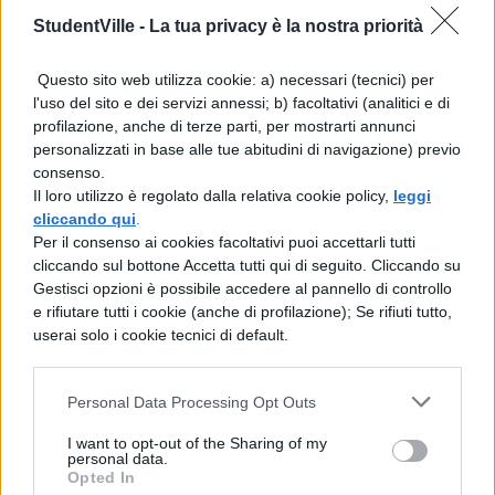
dei nazisti, dalle leggi razziali allo
StudentVille -
La tua privacy è la nostra priorità
sterminio nei campi di
concentramento:
Tema svolto sulla
Questo sito web utilizza cookie: a) necessari (tecnici) per
l'uso del sito e dei servizi annessi; b) facoltativi (analitici e di
Shoah
profilazione, anche di terze parti, per mostrarti annunci
personalizzati in base alle tue abitudini di navigazione) previo
Tema sul giorno della memoria
: tema
consenso.
Il loro utilizzo è regolato dalla relativa cookie policy,
leggi
svolto sul giorno della memoria per la
cliccando qui
.
scuola media.
Per il consenso ai cookies facoltativi puoi accettarli tutti
cliccando sul bottone Accetta tutti qui di seguito. Cliccando su
Gestisci opzioni è possibile accedere al pannello di controllo
Saggio breve sulla Shoah: riflessioni
e rifiutare tutti i cookie (anche di profilazione); Se rifiuti tutto,
sull’Olocausto
, un saggio breve da cui
userai solo i cookie tecnici di default.
prendere spunto.
Personal Data Processing Opt Outs
Ecco altri articoli utili per svolgere qualsiasi
I want to opt-out of the Sharing of my
tema sull’argomento:
personal data.
Opted In