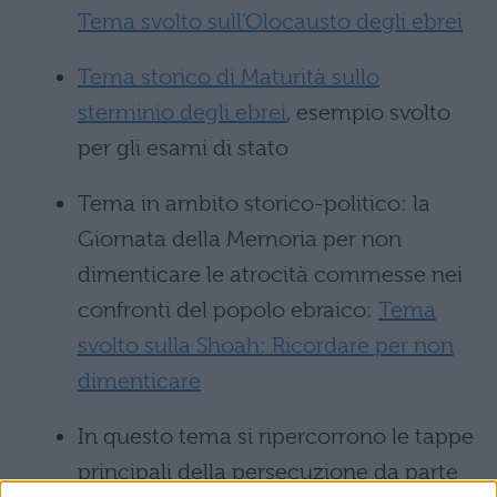
Tema svolto sull’Olocausto degli ebrei
Tema storico di Maturità sullo
sterminio degli ebrei
, esempio svolto
per gli esami di stato
Tema in ambito storico-politico: la
Giornata della Memoria per non
dimenticare le atrocità commesse nei
confronti del popolo ebraico:
Tema
svolto sulla Shoah: Ricordare per non
dimenticare
In questo tema si ripercorrono le tappe
principali della persecuzione da parte