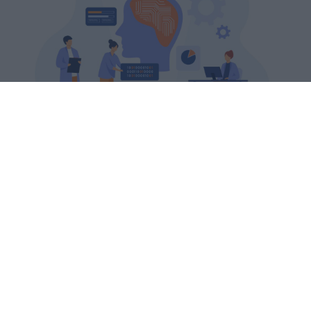
L'AI Jobs Barometer 2026 di PwC
analizza oltre un miliardo di
annunci: le offerte che richiedono
competenze AI sono aumentate del
69%, con stipendi superiori del 42%.
sniro
Pubblicato il 24 lug 2026