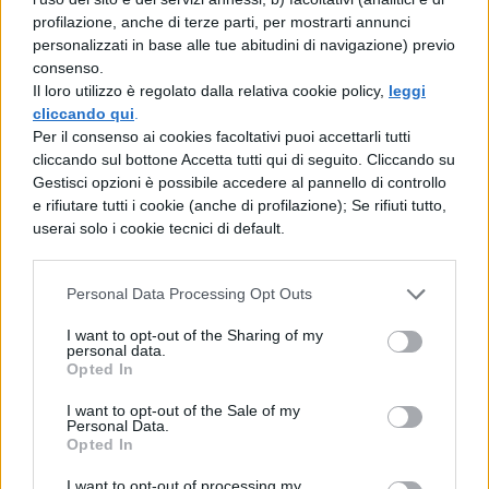
profilazione, anche di terze parti, per mostrarti annunci
possesso di uno dei seguenti requisiti:
personalizzati in base alle tue abitudini di navigazione) previo
consenso.
laurea
di accesso alla classe di
Il loro utilizzo è regolato dalla relativa cookie policy,
leggi
cliccando qui
.
concorso;
Per il consenso ai cookies facoltativi puoi accettarli tutti
cliccando sul bottone Accetta tutti qui di seguito. Cliccando su
oppure
diploma
per ITP;
Gestisci opzioni è possibile accedere al pannello di controllo
e rifiutare tutti i cookie (anche di profilazione); Se rifiuti tutto,
oppure il
titolo di specializzazione
userai solo i cookie tecnici di default.
(anche con riserva in attesa di
Personal Data Processing Opt Outs
riconoscimento) per i posti di
sostegno.
I want to opt-out of the Sharing of my
personal data.
Opted In
Le prove
I want to opt-out of the Sale of my
Personal Data.
Opted In
Come ogni concorso anche il concorso
straordinario TER avrà delle prove che
I want to opt-out of processing my