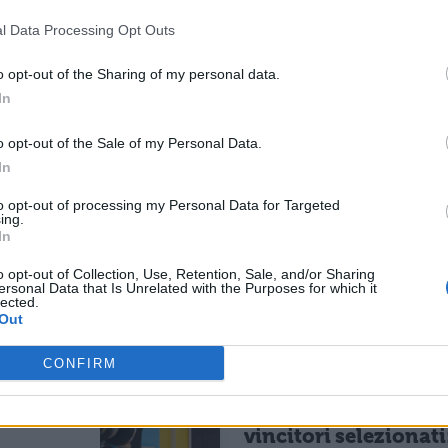
dimostra che anche chi copia ha speranza
".
l Data Processing Opt Outs
no tirato un sospiro di sollievo. «
Credo di non
o opt-out of the Sharing of my personal data.
icatezza
», ha proseguito Montezemolo, «
trovavo
In
cino a uno bravo e generoso che mi permettesse 
o opt-out of the Sale of my Personal Data.
In
 Copiate? Avete un metodo particolare?
to opt-out of processing my Personal Data for Targeted
ing.
In
la discussioni sul forum!
o opt-out of Collection, Use, Retention, Sale, and/or Sharing
ersonal Data that Is Unrelated with the Purposes for which it
lected.
ESSARE
Out
CONFIRM
NEWS SCUOLA E UNIVERSITÀ
il sud
Programma Rita Lev
.123
Montalcini, 54
vincitori selezionati