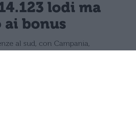
14.123 lodi ma
o ai bonus
llenze al sud, con Campania,