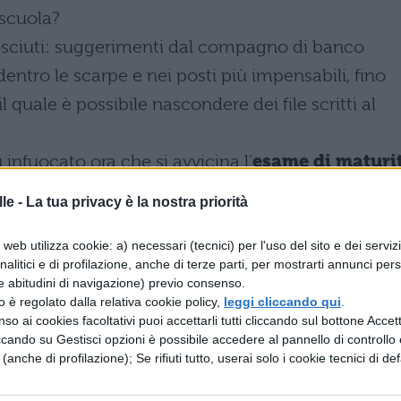
 scuola?
osciuti: suggerimenti dal compagno di banco
 dentro le scarpe e nei posti più impensabili, fino
il quale è possibile nascondere dei file scritti al
infuocato ora che si avvicina l’
esame di maturi
 modo il "fenomeno", vietando cellulari e palmari, 
le -
La tua privacy è la nostra priorità
mpre a copiare, spesso anche con la complicità d
alizzare i propri alunni all’ultimo momento.
web utilizza cookie: a) necessari (tecnici) per l'uso del sito e dei serviz
analitici e di profilazione, anche di terze parti, per mostrarti annunci pers
o
effettuato l’anno scorso dopo l’esame di maturit
e abitudini di navigazione) previo consenso.
affermato di avere ricevuto almeno un
zzo è regolato dalla relativa cookie policy,
leggi cliccando qui
.
so ai cookies facoltativi puoi accettarli tutti cliccando sul bottone Accetta
ccando su Gestisci opzioni è possibile accedere al pannello di controllo e
e (anche di profilazione); Se rifiuti tutto, userai solo i cookie tecnici di def
 di Confindustria (oltre che di Fiat e Ferrari),
i della LUISS ha affermato: "
A scuola ero campion