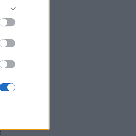
di
i
: