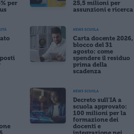
5% per
25,5 milioni per
nus
assunzioni e ricerca
SITÀ
NEWS SCUOLA
tato
Carta docente 2026,
blocco del 31
agosto: come
posti
spendere il residuo
r
prima della
scadenza
NEWS SCUOLA
,
Decreto sull'IA a
scuola approvato:
100 milioni per la
formazione dei
ione
docenti e
6
integrazione nei