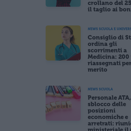
crollano del 2
il taglio ai bo
NEWS SCUOLA E UNIVER
Consiglio di S
ordina gli
scorrimenti a
Medicina: 200 
riassegnati pe
merito
NEWS SCUOLA
Personale ATA
sblocco delle
posizioni
economiche e
arretrati: riun
ministeriale il 