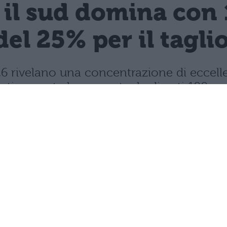
 il sud domina con 
del 25% per il tagli
 2026 rivelano una concentrazione di ecce
rasticamente la percentuale di voti 100.