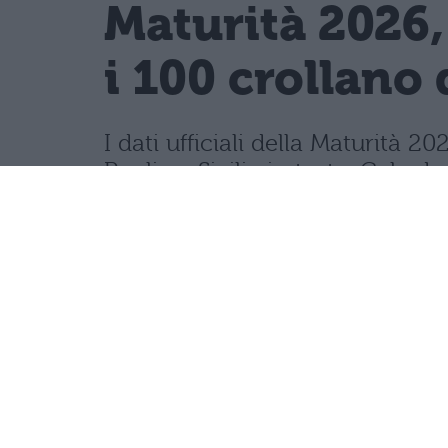
Maturità 2026,
i 100 crollano 
I dati ufficiali della Maturità
Puglia e Sicilia in testa. Cala d