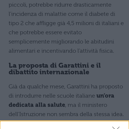
piccoli, potrebbe ridurre drasticamente
l’incidenza di malattie come il diabete di
tipo 2 che affligge già 4,5 milioni di italiani e
che potrebbe essere evitato
semplicemente migliorando le abitudini
alimentari e incentivando l’attività fisica.
La proposta di Garattini e il
dibattito internazionale
Già da qualche mese, Garattini ha proposto
di introdurre nelle scuole italiane
un’ora
dedicata alla salute
, ma il ministero
dell’Istruzione non sembra della stessa idea.
Il farmacologo ha sottolineato come sia