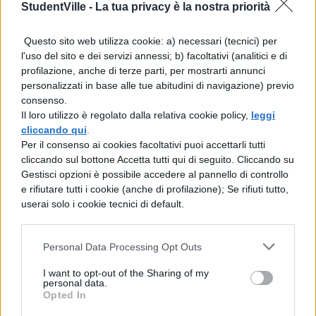
StudentVille -
La tua privacy è la nostra priorità
“ridicolo che il ministero dell’Istruzione non
trovi il tempo di farlo” e ha indicato
Questo sito web utilizza cookie: a) necessari (tecnici) per
l’educazione alla salute come una
l'uso del sito e dei servizi annessi; b) facoltativi (analitici e di
profilazione, anche di terze parti, per mostrarti annunci
questione di rilevanza sociale.
personalizzati in base alle tue abitudini di navigazione) previo
“L’educazione alla salute non dovrebbe
consenso.
Il loro utilizzo è regolato dalla relativa cookie policy,
leggi
essere vista come un argomento
cliccando qui
.
accessorio, ma come una competenza
Per il consenso ai cookies facoltativi puoi accettarli tutti
cliccando sul bottone Accetta tutti qui di seguito. Cliccando su
fondamentale, al pari di italiano e
Gestisci opzioni è possibile accedere al pannello di controllo
matematica, che deve formare i cittadini di
e rifiutare tutti i cookie (anche di profilazione); Se rifiuti tutto,
userai solo i cookie tecnici di default.
domani”.
Il
tema della prevenzione e della
Personal Data Processing Opt Outs
promozione di uno stile di vita sano
è al
I want to opt-out of the Sharing of my
personal data.
centro anche del dibattito internazionale. A
Opted In
marzo, in occasione della Giornata