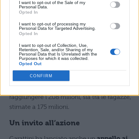
I want to opt-out of the Sale of my
Mondiale dell’Obesità, la World Obesity
Personal Data.
Opted In
Federation ha rilasciato dati allarmanti:
I want to opt-out of processing my
entro il 2035, più della metà della
Personal Data for Targeted Advertising.
Opted In
popolazione mondiale potrebbe rientrare
I want to opt-out of Collection, Use,
nella categoria degli obesi o dei
Retention, Sale, and/or Sharing of my
Personal Data that Is Unrelated with the
sovrappeso, con le fasce più giovani
Purposes for which it was collected.
Opted Out
particolarmente a rischio. La federazione
CONFIRM
ha previsto un raddoppio dei tassi di
obesità sia tra i ragazzi, che potrebbero
raggiungere i 208 milioni, sia tra le ragazze,
stimate a 175 milioni.
Un invito all’azione
Garattini ha lanciato anche un
appello ai