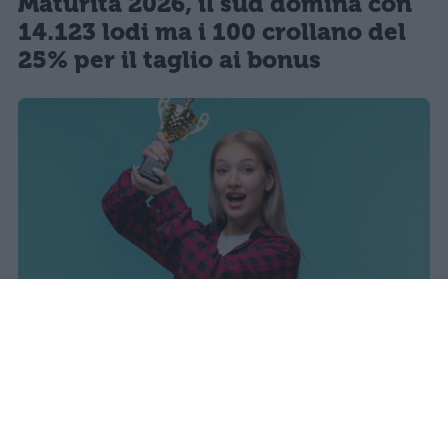
Maturità 2026, il sud domina con
14.123 lodi ma i 100 crollano del
25% per il taglio ai bonus
I dati ufficiali della Maturità 2026
rivelano una concentrazione di
eccellenze al sud, con Campania,