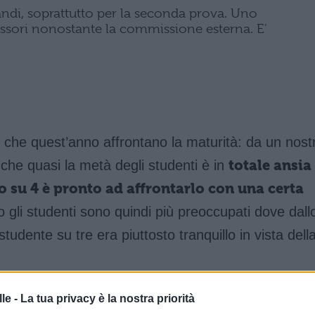
ndi, soprattutto per la seconda prova. Uno
fessori nonostante la commissione esterna. E'
nti che quest’anno affrontano la maturità: da un nost
he quasi la metà degli studenti è in
totale ansia
 su 4 è pronto ad affrontarlo con una certa
o gli studenti sono quindi più preoccupati dove dall
udente su tre era piuttosto tranquillo in vista dell
le -
La tua privacy è la nostra priorità