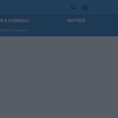
E E CONSIGLI
NOTIZIE
Classi di Laurea