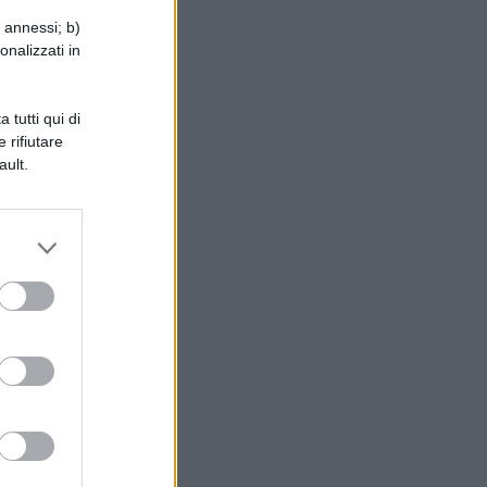
i annessi; b)
o
onalizzati in
 tutti qui di
 rifiutare
o
ault.