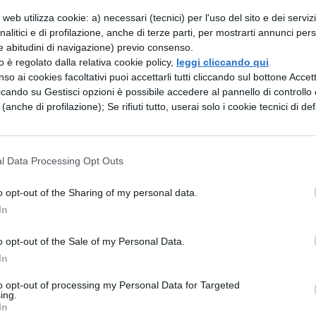
web utilizza cookie: a) necessari (tecnici) per l'uso del sito e dei serviz
tre la seconda prova
di giovedì 19 giugno, seguita dalla
prova orale
, mentre sol
analitici e di profilazione, anche di terze parti, per mostrarti annunci pers
e abitudini di navigazione) previo consenso.
zzo è regolato dalla relativa cookie policy,
leggi cliccando qui
.
so ai cookies facoltativi puoi accettarli tutti cliccando sul bottone Accetta
ccando su Gestisci opzioni è possibile accedere al pannello di controllo e
te su 4 su conta sull’aiuto dei professori
e in particolare di ricorrere al metod
e (anche di profilazione); Se rifiuti tutto, userai solo i cookie tecnici di def
rere all’uso del telefonino.
l Data Processing Opt Outs
o opt-out of the Sharing of my personal data.
In
o opt-out of the Sale of my Personal Data.
In
to opt-out of processing my Personal Data for Targeted
ing.
In