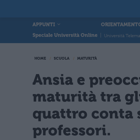
APPUNTI
ORIENTAMENT
Speciale Università Online
|
Università Telema
HOME
SCUOLA
MATURITÀ
Ansia e preocc
maturità tra gl
quattro conta s
professori.