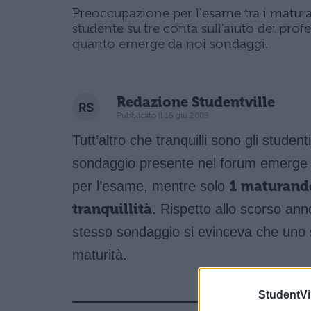
Preoccupazione per l'esame tra i matura
studente su tre conta sull'aiuto dei pro
quanto emerge da noi sondaggi.
Redazione Studentville
Pubblicato il 16 giu 2008
Tutt’altro che tranquilli sono gli stude
sondaggio presente nel forum emerge c
per l’esame, mentre solo
1 maturando
tranquillità
. Rispetto allo scorso ann
stesso sondaggio si evinceva che uno st
maturità.
StudentVil