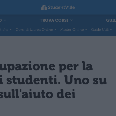
O
TROVA CORSI
GUID
tiche
Corsi di Laurea Online
Master Online
Guide Utili
upazione per la
i studenti. Uno su
ull'aiuto dei