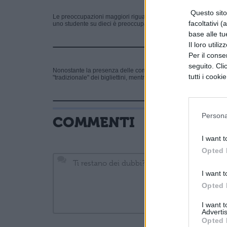
Questo sito 
Le preoccupazioni maggiori riguardano per u
no studente su 
facoltativi (
uno studente su dieci è preoccupato per la prima prova.
base alle tu
Il loro utili
Per il consen
seguito. Cli
Nonostante la presenza delle commissioni esterne,
uno studen
tutti i cooki
"tradizionale" dei bigliettini, mentre il 15% ha intenzione di ricor
Persona
COMMENTI
I want t
Opted 
I want t
Opted 
I want 
Advertis
Opted 