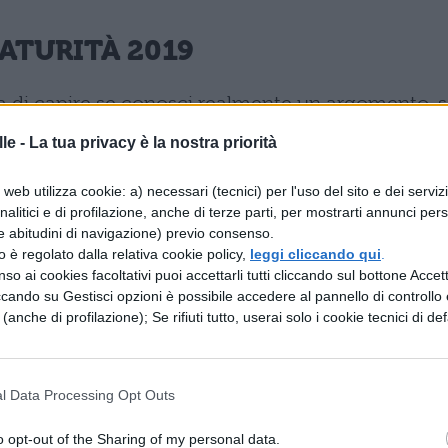
ATURITÀ 2019
ma di capire se conosci realmente un argomento, 
iato e sei preparato, se hai fatto una buona tesina
le -
La tua privacy è la nostra priorità
 istinto, ti valuteranno in base a due domande:
web utilizza cookie: a) necessari (tecnici) per l'uso del sito e dei serviz
sso rispettare questa persona? Come è possibile?
analitici e di profilazione, anche di terze parti, per mostrarti annunci pers
ia e rispetto a discapito della conoscenza?
e abitudini di navigazione) previo consenso.
zzo è regolato dalla relativa cookie policy,
leggi cliccando qui
.
Maturità, ci aspetteremmo di essere valutati per c
so ai cookies facoltativi puoi accettarli tutti cliccando sul bottone Accetta
 che non vedete l’ora di dimostrare, ma in realtà
ccando su Gestisci opzioni è possibile accedere al pannello di controllo e
e (anche di profilazione); Se rifiuti tutto, userai solo i cookie tecnici di def
ividuo valuta l’altro appena conosciuto in base a
li stesso, per la serie: vedere gli altri come
rremmo che gli altri ci considerassero.
l Data Processing Opt Outs
rontare al meglio i Commissari Esterni:
o opt-out of the Sharing of my personal data.