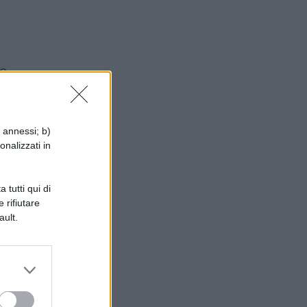
se
 o
i annessi; b)
onalizzati in
iò
 tutti qui di
,
 rifiutare
ault.