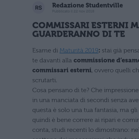
Redazione Studentville
Pubblicato il 22 nov 2018
COMMISSARI ESTERNI M
GUARDERANNO DI TE
Esame di
Maturità 2019
:
stai già pens
te davanti alla
commissione d’esam
commissari esterni
, ovvero quelli c
scrutarti.
Cosa pensano di te? Che impressione s
in una manciata di secondi senza aver
questa è solo una tua fantasia, ma gli
quindi è bene correre ai ripari e comi
conta, studi recenti lo dimostrano: ne