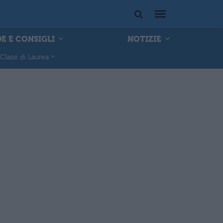
E E CONSIGLI
NOTIZIE
Classi di Laurea