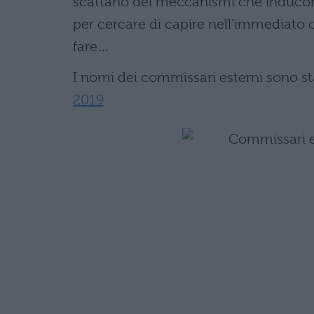
scattano dei meccanismi che inducon
per cercare di capire nell’immediato 
fare…
I nomi dei commissari esterni sono st
2019