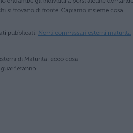
o entrambe gli individui a porsi alcune domand
chi si trovano di fronte. Capiamo insieme cosa
ati pubblicati:
Nomi commissari esterni maturità