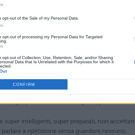
In
19: quando escono e cosa cambia
o opt-out of the Sale of my Personal Data.
In
9: ecco chi sono
to opt-out of processing my Personal Data for Targeted
nto per seconda prova e commissari esterni
ing.
In
ATURITÀ 2019: COSA
o opt-out of Collection, Use, Retention, Sale, and/or Sharing
ersonal Data that Is Unrelated with the Purposes for which it
lected.
Out
cia i professori inizieranno a valutare le
CONFIRM
mente. Vuol dire un’unica cosa: in sede d’esame
ori luogo, porsi in maniera sbagliata, potrebbe
re super intelligenti, super preparati, non accettar
i, parlare a ripetizione senza guardare nessuno,