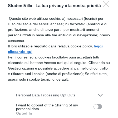
Portatile
Apple Macbook
offerto da:
StudentVille -
La tua privacy è la nostra priorità
Questo sito web utilizza cookie: a) necessari (tecnici) per
l'uso del sito e dei servizi annessi; b) facoltativi (analitici e di
COMMENTI
profilazione, anche di terze parti, per mostrarti annunci
personalizzati in base alle tue abitudini di navigazione) previo
consenso.
Il loro utilizzo è regolato dalla relativa cookie policy,
leggi
cliccando qui
.
Per il consenso ai cookies facoltativi puoi accettarli tutti
cliccando sul bottone Accetta tutti qui di seguito. Cliccando su
Gestisci opzioni è possibile accedere al pannello di controllo
e rifiutare tutti i cookie (anche di profilazione); Se rifiuti tutto,
userai solo i cookie tecnici di default.
Personal Data Processing Opt Outs
I want to opt-out of the Sharing of my
personal data.
La tua email sarà utilizzata per comunicarti se qualcuno risponde al tuo commento e non
Opted In
TI POTREBBE INTERESSARE
sarà pubblicata. Dichiari di avere preso visione e di accettare quanto previsto dalla