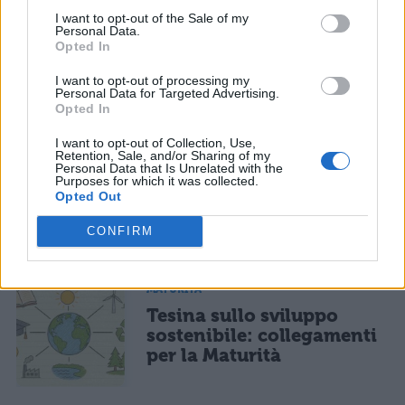
informativa privacy
. Pubblicando questo commento dai il consenso affinché un cookie
I want to opt-out of the Sale of my
salvi i tuoi dati (nome, email) per il prossimo commento.
MATURITÀ
Personal Data.
Opted In
Tesina sulle stelle:
Ho letto e acconsento l'
informativa
sulla privacy
CONFERMA E PUBBLICA
collegamenti per un
I want to opt-out of processing my
percorso alla Maturità
Acconsento all'uso dei miei dati da parte di terzi per finalità di
Personal Data for Targeted Advertising.
marketing diretto con modalità automatizzate o tradizionali
Opted In
I want to opt-out of Collection, Use,
Retention, Sale, and/or Sharing of my
MATURITÀ
Personal Data that Is Unrelated with the
Purposes for which it was collected.
Tesina sull’Universo:
Opted Out
collegamenti per la
Maturità
CONFIRM
MATURITÀ
Tesina sullo sviluppo
sostenibile: collegamenti
per la Maturità