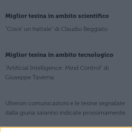
Miglior tesina in ambito scientifico
"Cos’e’ un frattale" di Claudio Beggiato
Miglior tesina in ambito tecnologico
"Artificial Intelligence: Mind Control" di
Giuseppe Taverna
Ulteriori comunicazioni e le tesine segnalate
dalla giuria saranno indicate prossimamente.