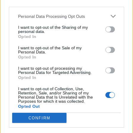
completamente sbagliate o con errori
,
per cui se proprio dovete copiare fate
Personal Data Processing Opt Outs
massima attenzione e controllate ogni
I want to opt-out of the Sharing of my
personal data.
procedimento. Il nostro consiglio rimane
Opted In
quello di
svolgere la prova da soli e di
I want to opt-out of the Sale of my
chiedere ai vostri prof se avete dubbi su
Personal Data.
Opted In
qualcosa
. Sembrerà strano ma molti di loro
I want to opt-out of processing my
sono più disponibili durante l’esame. 🙂
Personal Data for Targeted Advertising.
Opted In
Speciale:
maturità 2009
I want to opt-out of Collection, Use,
Retention, Sale, and/or Sharing of my
Personal Data that Is Unrelated with the
Purposes for which it was collected.
Opted Out
COMMENTI
CONFIRM