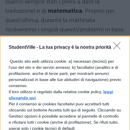
(siamo sempre stati i primi a dare la
traduzione) e di
matematica
. Proprio per
quest’ultima, durante la mattinata
risolveremo i singoli quesiti/problemi in base
alle indiscrezioni e alle parti dell’esame che
arrivano, quindi
StudentVille -
La tua privacy è la nostra priorità
non possiamo garantire
sulla correttezza delle informazioni che
Questo sito web utilizza cookie: a) necessari (tecnici) per
ci arrivano
. Nel pomeriggio in
l'uso del sito e dei servizi annessi; b) facoltativi (analitici e di
profilazione, anche di terze parti, per mostrarti annunci
collaborazione con
Matematicamente.it
personalizzati in base alle tue abitudini di navigazione) previo
daremo le
soluzioni complete
, utili per per
consenso.
Il loro utilizzo è regolato dalla relativa cookie policy,
leggi
la prova orale dove si discuteranno anche le
cliccando qui
.
prove.
Per il consenso ai cookies facoltativi puoi accettarli tutti
cliccando sul bottone Accetta tutti qui di seguito. Cliccando su
Sottolineiamo che durante la mattinata della
Gestisci opzioni è possibile accedere al pannello di controllo
e rifiutare tutti i cookie (anche di profilazione); Se rifiuti tutto,
seconda prova
spesso girano prove
userai solo i cookie tecnici di default.