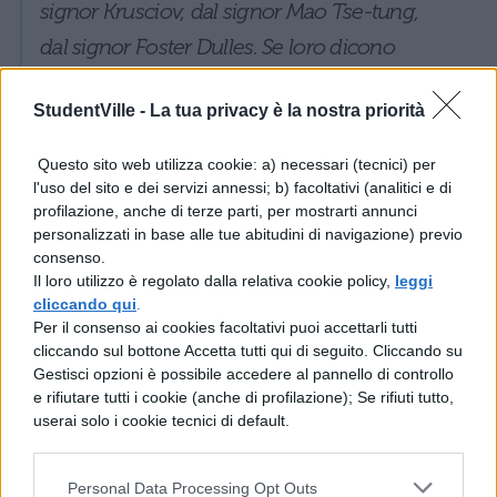
signor Krusciov, dal signor Mao Tse-tung,
dal signor Foster Dulles. Se loro dicono
“morite” noi morremo, se loro dicono
StudentVille -
La tua privacy è la nostra priorità
“vivete” noi vivremo». Non riesco a dargli
torto. Non riesco a escludere insomma che
Questo sito web utilizza cookie: a) necessari (tecnici) per
la nostra esistenza sia decisa da pochi, dai
l'uso del sito e dei servizi annessi; b) facoltativi (analitici e di
profilazione, anche di terze parti, per mostrarti annunci
bei sogni o dai capricci di pochi,
personalizzati in base alle tue abitudini di navigazione) previo
dall’iniziativa o dall’arbitrio di pochi. Quei
consenso.
Il loro utilizzo è regolato dalla relativa cookie policy,
leggi
pochi che attraverso le idee, le scoperte, le
cliccando qui
.
Per il consenso ai cookies facoltativi puoi accettarli tutti
rivoluzioni, le guerre, addirittura un
cliccando sul bottone Accetta tutti qui di seguito. Cliccando su
semplice gesto, l’uccisione di un tiranno,
Gestisci opzioni è possibile accedere al pannello di controllo
e rifiutare tutti i cookie (anche di profilazione); Se rifiuti tutto,
cambiano il corso delle cose e il destino
userai solo i cookie tecnici di default.
della maggioranza. Certo è un’ipotesi
atroce. È un pensiero che offende perché,
Personal Data Processing Opt Outs