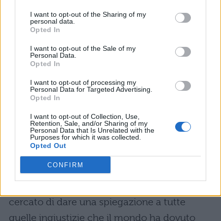
in tal caso, noi che diventiamo? Greggi
I want to opt-out of the Sharing of my
impotenti nelle mani di un pastore ora
personal data.
Opted In
nobile ora infame? Materiale di contorno,
I want to opt-out of the Sale of my
foglie trascinate dal vento?
Personal Data.
Opted In
Intervista con la storia di
I want to opt-out of processing my
Personal Data for Targeted Advertising.
Oriana Fallaci: significato
Opted In
I want to opt-out of Collection, Use,
Scrittrice, giornalista e attivista italiana dalle
Retention, Sale, and/or Sharing of my
Personal Data that Is Unrelated with the
molteplici sfaccettature, carattere forte e allo
Purposes for which it was collected.
Opted Out
stesso fragile, sensibile al cambiamento del
CONFIRM
suo tempo e ai temi più caldi come la
guerra
. Non a caso in tutta la sua vita ha
cercato di dare una spiegazione a tutte
quelle ingiustizie che il mondo ha dovuto