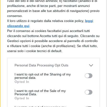
l'uso del sito e dei servizi annessi; b) facoltativi (analitici e di
effetto.
Può essere una citazione
profilazione, anche di terze parti, per mostrarti annunci
inerente al tema o all’autore trattato o
personalizzati in base alle tue abitudini di navigazione) previo
consenso.
una frase che porti i professori a
Il loro utilizzo è regolato dalla relativa cookie policy,
leggi
guardare con interesse alla tua tesina (a
cliccando qui
.
Per il consenso ai cookies facoltativi puoi accettarli tutti
incuriosirli).
cliccando sul bottone Accetta tutti qui di seguito. Cliccando su
Gestisci opzioni è possibile accedere al pannello di controllo
Introduci l’argomento centrale del
e rifiutare tutti i cookie (anche di profilazione); Se rifiuti tutto,
userai solo i cookie tecnici di default.
tuo lavoro
e qual è la tesi principale
che svilupperai nella tua esposizione
Personal Data Processing Opt Outs
orale.
I want to opt-out of the Sharing of my
personal data.
Illustra il metodo di lavoro adottato:
Opted In
ricerche che hai fatto su testi,
I want to opt-out of the Sale of my
Personal Data.
documenti, interviste o altro o quali
Opted In
sono state le varie fasi di sviluppo del