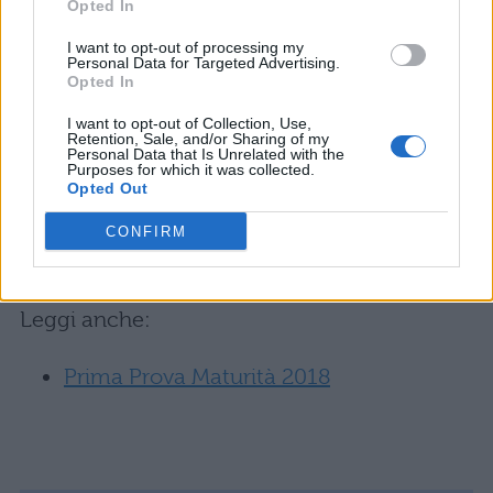
Opted In
della maturità 2010 da questo punto di vista
è positivo: il Miur ha stupito proponendo
I want to opt-out of processing my
argomenti probabilmente non alla portata di
Personal Data for Targeted Advertising.
Opted In
tutti con l’analisi del testo e il tema storico,
ma ha sicuramente agevolato i ragazzi
I want to opt-out of Collection, Use,
offrendo alternative di indubbio interesse e
Retention, Sale, and/or Sharing of my
Personal Data that Is Unrelated with the
in grado di abbracciare non solo tematiche
Purposes for which it was collected.
‘di studio’ ma anche riguardati ambiti molto
Opted Out
vicini al mondo degli adolescenti, come
CONFIRM
appunto la musica o gli extraterrestri.
Devi Sostenere l’
Esame di Maturità 2018
?
Leggi anche:
Prima Prova Maturità 2018