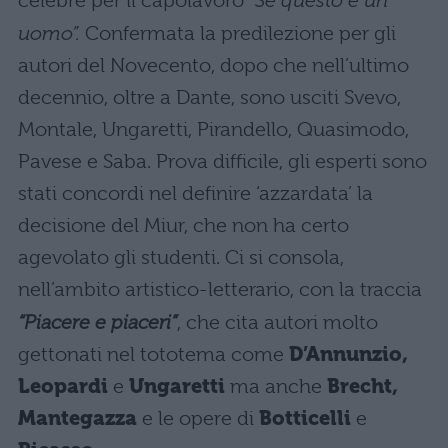
celebre per il capolavoro
“Se questo è un
uomo”.
Confermata la predilezione per gli
autori del Novecento, dopo che nell’ultimo
decennio, oltre a Dante, sono usciti Svevo,
Montale, Ungaretti, Pirandello, Quasimodo,
Pavese e Saba. Prova difficile, gli esperti sono
stati concordi nel definire ‘azzardata’ la
decisione del Miur, che non ha certo
agevolato gli studenti. Ci si consola,
nell’ambito artistico-letterario, con la traccia
“Piacere e piaceri”
, che cita autori molto
gettonati nel tototema come
D’Annunzio,
Leopardi
e
Ungaretti
ma anche
Brecht,
Mantegazza
e le opere di
Botticelli
e