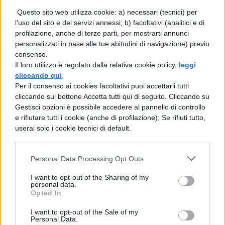
titolo e in quell’emblematico punto
Questo sito web utilizza cookie: a) necessari (tecnici) per
interrogativo si racchiudeva tutto il
l'uso del sito e dei servizi annessi; b) facoltativi (analitici e di
magnetismo di questo tema. Una traccia
profilazione, anche di terze parti, per mostrarti annunci
(fanta)scientifica che sicuramente ha
personalizzati in base alle tue abitudini di navigazione) previo
raccolto consensi tra i maturandi.
consenso.
Il loro utilizzo è regolato dalla relativa cookie policy,
leggi
Impegnati quest’oggi con la prima prova
cliccando qui
.
c’erano anche celebrità come i due
Per il consenso ai cookies facoltativi puoi accettarli tutti
campioncini dell’
Inter Davide Santon
, che
cliccando sul bottone Accetta tutti qui di seguito. Cliccando su
ha scelto proprio il tema sugli Ufo, e
Mario
Gestisci opzioni è possibile accedere al pannello di controllo
Balotelli
, che ha invece optato per la traccia
e rifiutare tutti i cookie (anche di profilazione); Se rifiuti tutto,
sulla
musica
, l’ultima proposta del Miur.
userai solo i cookie tecnici di default.
“
Funzione, scopi e usi della musica nella
società contemporanea”
, argomento che
Personal Data Processing Opt Outs
scommettiamo avrà fatto il pienone tra i
maturandi. Perché andare a sbattere contro
I want to opt-out of the Sharing of my
l’astruso testo di Primo Levi o contro il
personal data.
Opted In
complesso argomento delle
Foibe
(del quale
trattava la traccia storica) quando si poteva
I want to opt-out of the Sale of my
discorrere di felicità, ufo o musica? Il bilancio
Personal Data.