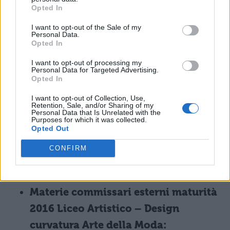
Opted In
lingua e cultura straniera
I want to opt-out of the Sale of my
matematica
Personal Data.
Opted In
Materie commissari esterni maturità
I want to opt-out of processing my
Personal Data for Targeted Advertising.
2016 Liceo Artistico – Design
Opted In
curvatura Arte del Libro:
I want to opt-out of Collection, Use,
Retention, Sale, and/or Sharing of my
Personal Data that Is Unrelated with the
prima prova scritta e lingua e letteratura
Purposes for which it was collected.
Opted Out
italiana
lingua e cultura straniera
CONFIRM
matematica
Materie commissari esterni maturità
2016 Liceo Artistico – Design
curvatura Arte della Moda: