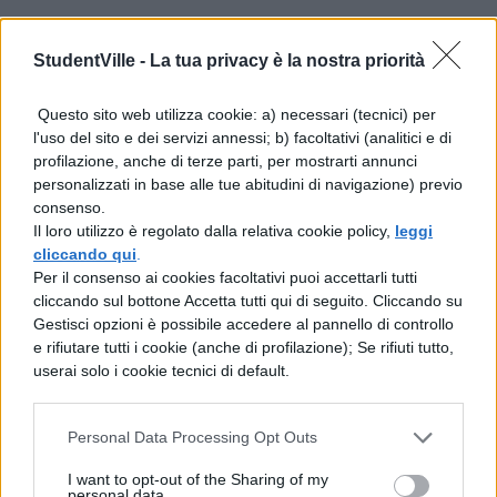
2016 Liceo Artistico – Design
curvatura Arte della ceramica:
StudentVille -
La tua privacy è la nostra priorità
Questo sito web utilizza cookie: a) necessari (tecnici) per
prima prova scritta e lingua e letteratura
l'uso del sito e dei servizi annessi; b) facoltativi (analitici e di
italiana
profilazione, anche di terze parti, per mostrarti annunci
personalizzati in base alle tue abitudini di navigazione) previo
lingua e cultura straniera
consenso.
matematica
Il loro utilizzo è regolato dalla relativa cookie policy,
leggi
cliccando qui
.
Per il consenso ai cookies facoltativi puoi accettarli tutti
cliccando sul bottone Accetta tutti qui di seguito. Cliccando su
Gestisci opzioni è possibile accedere al pannello di controllo
Materie commissari esterni maturità
e rifiutare tutti i cookie (anche di profilazione); Se rifiuti tutto,
2016 Liceo Artistico – Design
userai solo i cookie tecnici di default.
curvatura Industria:
Personal Data Processing Opt Outs
prima prova scritta e lingua e letteratura
I want to opt-out of the Sharing of my
italiana
personal data.