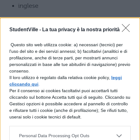
inglese
tecnologie progettazione sistemi
StudentVille -
La tua privacy è la nostra priorità
informatici telecomunicazioni
Questo sito web utilizza cookie: a) necessari (tecnici) per
Indirizzo Telecomunicazioni:
l'uso del sito e dei servizi annessi; b) facoltativi (analitici e di
profilazione, anche di terze parti, per mostrarti annunci
italiano
personalizzati in base alle tue abitudini di navigazione) previo
consenso.
Il loro utilizzo è regolato dalla relativa cookie policy,
leggi
inglese
cliccando qui
.
Per il consenso ai cookies facoltativi puoi accettarli tutti
tecnologie progettazione sistemi
cliccando sul bottone Accetta tutti qui di seguito. Cliccando su
informatici telecomunicazioni
Gestisci opzioni è possibile accedere al pannello di controllo
e rifiutare tutti i cookie (anche di profilazione); Se rifiuti tutto,
userai solo i cookie tecnici di default.
ISTITUTO TECNICO GRAFICA E
COMUNICAZIONI
Personal Data Processing Opt Outs