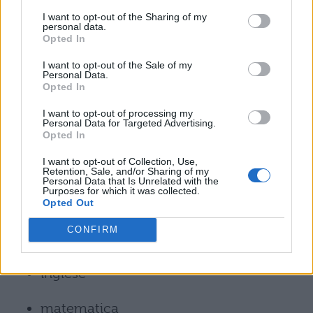
Le materie affidate ai commissari esterni
I want to opt-out of the Sharing of my
personal data.
sono:
Opted In
Indirizzo Grafica Comunicazioni:
I want to opt-out of the Sale of my
Personal Data.
Opted In
italiano
I want to opt-out of processing my
Personal Data for Targeted Advertising.
inglese
Opted In
I want to opt-out of Collection, Use,
tecnologie dei processi di produzione
Retention, Sale, and/or Sharing of my
Personal Data that Is Unrelated with the
Purposes for which it was collected.
Indirizzo Tecnologie Cartarie:
Opted Out
CONFIRM
italiano
inglese
matematica