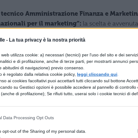
o tecnico Amministrazione Finanza e Marketi
azionali per il marketing”:
la scelta è avvenut
itica, Lingua inglese o Seconda lingua
le -
La tua privacy è la nostra priorità
r
Lingua inglese
.
web utilizza cookie: a) necessari (tecnici) per l'uso del sito e dei serviz
o tecnico Amministrazione Finanza e Marketin
analitici e di profilazione, anche di terze parti, per mostrarti annunci pers
ivi aziendali” (SIA)
: la scelta è avvenuta tra
e abitudini di navigazione) previo consenso.
zzo è regolato dalla relativa cookie policy,
leggi cliccando qui
.
. Il Miur ha deciso
Informatica
.
so ai cookies facoltativi puoi accettarli tutti cliccando sul bottone Accetta
ccando su Gestisci opzioni è possibile accedere al pannello di controllo e
DA PROVA.
Ora che sai quali materie saranno
e (anche di profilazione); Se rifiuti tutto, userai solo i cookie tecnici di def
i resta che fare solo una cosa: tieni sempre a
ai trovare tutte le nostre risorse:
l Data Processing Opt Outs
gioneria
o opt-out of the Sharing of my personal data.