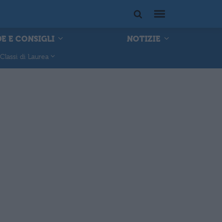
E E CONSIGLI
NOTIZIE
Classi di Laurea