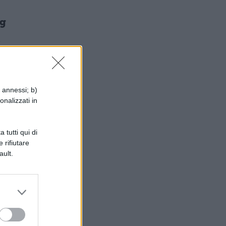
ng
a
i annessi; b)
g,
onalizzati in
 tutti qui di
 rifiutare
ault.