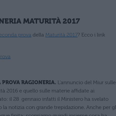
NERIA
MATURITÀ 2017
econda prova
della
Maturità 2017
? Ecco i link
prova
A PROVA RAGIONERIA.
L'annuncio del Miur sulle
à 2016 e quello sulle materie affidate ai
o: il 28 gennaio infatti il Ministero ha svelato
o la notizia con grande trepidazione. Anche per gl
unque finita: scopriamo quindi insieme cosa ha