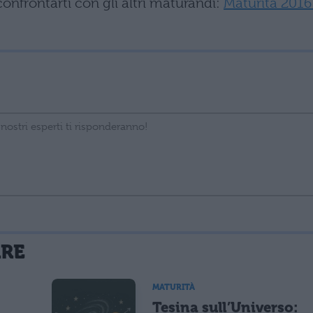
onfrontarti con gli altri maturandi:
Maturità 2016
La tua email sarà utilizzata per comunicarti se qualcuno risponde al tuo commento e non sarà pubblicata. Dichiari di avere preso visione e di accettare quanto previsto dalla
ARE
 un cookie salvi i tuoi dati (nome, email) per il prossimo commento.
MATURITÀ
Tesina sull’Universo:
lità di marketing diretto con modalità automatizzate o tradizionali