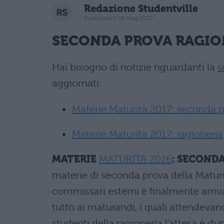
Redazione Studentville
Pubblicato il 16 mag 2017
SECONDA PROVA RAGIO
Hai bisogno di notizie riguardanti la
s
aggiornati:
Materie Maturità 2017: seconda 
Materie Maturità 2017: ragioneria
MATERIE
MATURITA’ 2016
: SECOND
materie di seconda prova della Maturit
commissari esterni è finalmente arrivat
tutto ai maturandi, i quali attendevan
studenti della ragioneria l'attesa è d