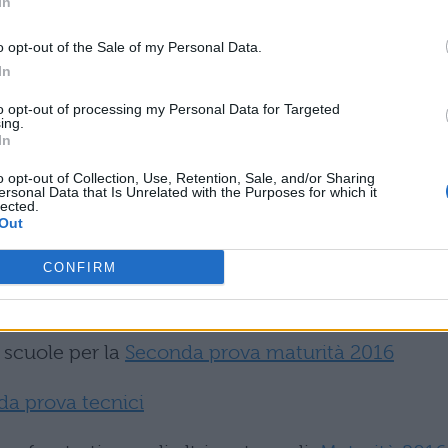
In
2016
o opt-out of the Sale of my Personal Data.
 2016: quando escono
In
to opt-out of processing my Personal Data for Targeted
ing.
In
ME.
Ecco invece tutti i nostri aiuti sull'esame di
o opt-out of Collection, Use, Retention, Sale, and/or Sharing
ersonal Data that Is Unrelated with the Purposes for which it
lected.
Out
tutto qui:
Date e novità maturità 2016
, dove potra
e prove con tanto di tesine svolte con tutti i
CONFIRM
 scuole per la
Seconda prova maturità 2016
da prova tecnici