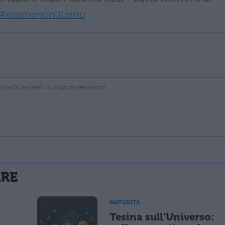
: #esamenontitemo
La tua email sarà utilizzata per comunicarti se qualcuno risponde al tuo commento e non sarà pubblicata. Dichiari di avere preso visione e di accettare quanto previsto dalla
ARE
 un cookie salvi i tuoi dati (nome, email) per il prossimo commento.
MATURITÀ
Tesina sull’Universo:
lità di marketing diretto con modalità automatizzate o tradizionali