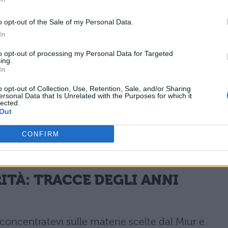
o opt-out of the Sale of my Personal Data.
In
to opt-out of processing my Personal Data for Targeted
va Istituto tecnico Grafica e Comunicazioni 
ing.
In
o opt-out of Collection, Use, Retention, Sale, and/or Sharing
ersonal Data that Is Unrelated with the Purposes for which it
lected.
Out
CONFIRM
TÀ: TRACCE DEGLI ANNI
 concentratevi sulle materie scelte dal Miur e