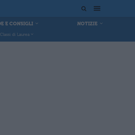
E E CONSIGLI
NOTIZIE
Classi di Laurea