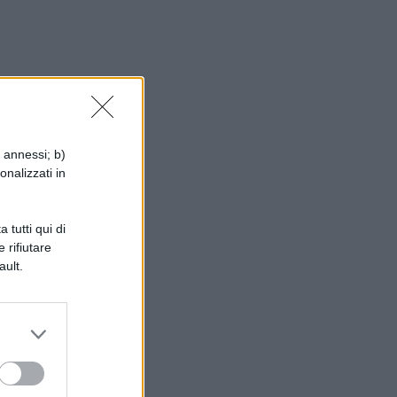
–
i annessi; b)
onalizzati in
 tutti qui di
 rifiutare
ault.
–