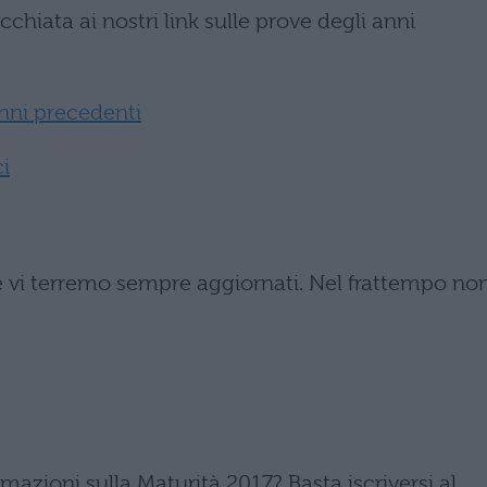
cchiata ai nostri link sulle prove degli anni
nni precedenti
i
 vi terremo sempre aggiornati. Nel frattempo no
azioni sulla Maturità 2017? Basta iscriversi al