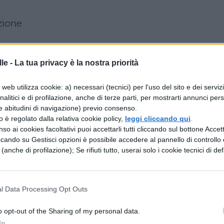
zione
va Istituto tecnico Grafica e Comunicazioni 
le -
La tua privacy è la nostra priorità
web utilizza cookie: a) necessari (tecnici) per l'uso del sito e dei serviz
analitici e di profilazione, anche di terze parti, per mostrarti annunci pers
e abitudini di navigazione) previo consenso.
zzo è regolato dalla relativa cookie policy,
leggi cliccando qui
.
so ai cookies facoltativi puoi accettarli tutti cliccando sul bottone Accetta
ione e laboratorio
ccando su Gestisci opzioni è possibile accedere al pannello di controllo e
e (anche di profilazione); Se rifiuti tutto, userai solo i cookie tecnici di def
va Istituto tecnico Grafica e Comunicazioni 
Visual
l Data Processing Opt Outs
o opt-out of the Sharing of my personal data.
In