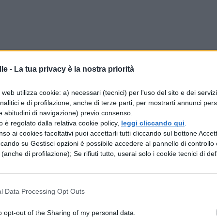
le -
La tua privacy è la nostra priorità
zi commerciali – curvatura promozione
web utilizza cookie: a) necessari (tecnici) per l'uso del sito e dei serviz
analitici e di profilazione, anche di terze parti, per mostrarti annunci pers
e abitudini di navigazione) previo consenso.
erni sono:
zzo è regolato dalla relativa cookie policy,
leggi cliccando qui
.
so ai cookies facoltativi puoi accettarli tutti cliccando sul bottone Accetta
ccando su Gestisci opzioni è possibile accedere al pannello di controllo e
e (anche di profilazione); Se rifiuti tutto, userai solo i cookie tecnici di def
l Data Processing Opt Outs
o opt-out of the Sharing of my personal data.