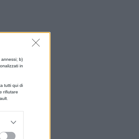
i annessi; b)
onalizzati in
 tutti qui di
 rifiutare
ault.