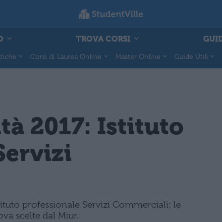
O
TROVA CORSI
GUID
tiche
Corsi di Laurea Online
Master Online
Guide Utili
tà 2017: Istituto
Servizi
ituto professionale Servizi Commerciali: le
va scelte dal Miur.