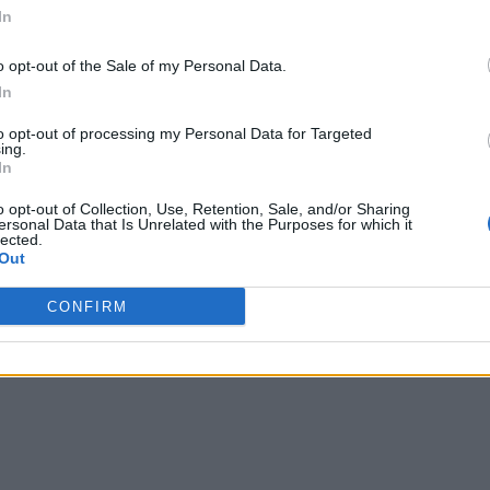
merciali – curvatura turismo
In
erni sono:
o opt-out of the Sale of my Personal Data.
In
to opt-out of processing my Personal Data for Targeted
ing.
In
o opt-out of Collection, Use, Retention, Sale, and/or Sharing
ersonal Data that Is Unrelated with the Purposes for which it
lected.
Out
merciali – opzione commerciale e pubblicitar
CONFIRM
erni sono: