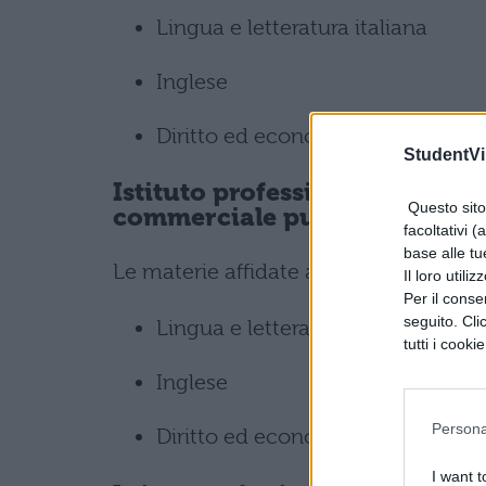
Lingua e letteratura italiana
Inglese
Diritto ed economia
StudentVil
Istituto professionale Servi
Questo sito 
commerciale pubblicitaria
facoltativi (
base alle tu
Le materie affidate ai commissari est
Il loro utili
Per il consen
seguito. Cli
Lingua e letteratura italiana
tutti i cooki
Inglese
Persona
Diritto ed economia
I want t