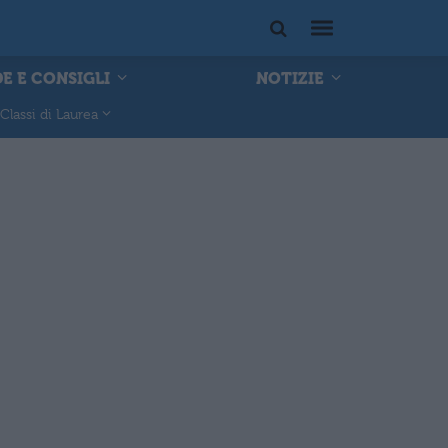
E E CONSIGLI
NOTIZIE
Classi di Laurea